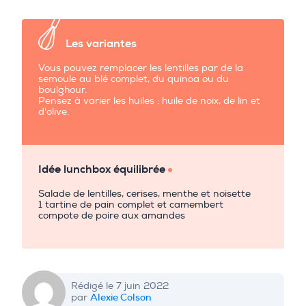
Les variantes
Vous pouvez remplacer les lentilles par de la
semoule au blé complet, du quinoa ou du
boulghour.
Pensez à varier les huiles : huile de noix, de lin et
d'olive.
Idée lunchbox équilibrée
Salade de lentilles, cerises, menthe et noisette
1 tartine de pain complet et camembert
compote de poire aux amandes
Rédigé le 7 juin 2022
Alexie Colson
par