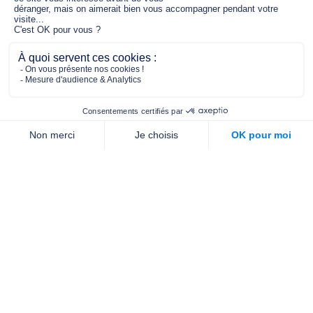
jouer un rôle dans la prévention santé
pour tous.
2/4 place de l’Abbé G. Hénocque
75637 PARIS CEDEX 13
01 40 78 06 56
contact.prevention@m-g-c.com
Nous contacter
Qui sommes-nous ?
Nos partenaires
Notre équipe
Commande de brochures
PROFESSIONNELS
DE LA PRÉVENTION