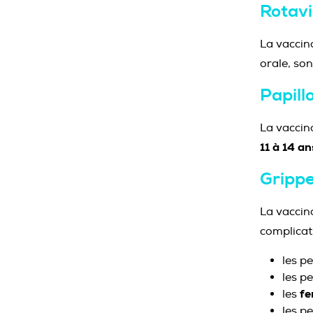
Rotavi
La vaccin
orale, son
Papil
La vaccin
11 à 14 an
Gripp
La vaccin
complicat
les p
les p
fe
les
les p