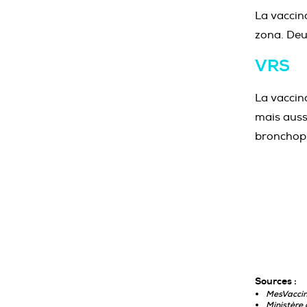
La vaccin
zona. Deu
VRS
La vaccin
mais auss
bronchopn
Sources :
MesVaccin
Ministère 