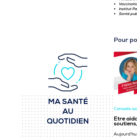
Vaccinatio
Institut P
Santé pub
Pour po
MA SANTÉ
Conseils s
AU
Etre aida
QUOTIDIEN
soutiens,
Aujourd’hui