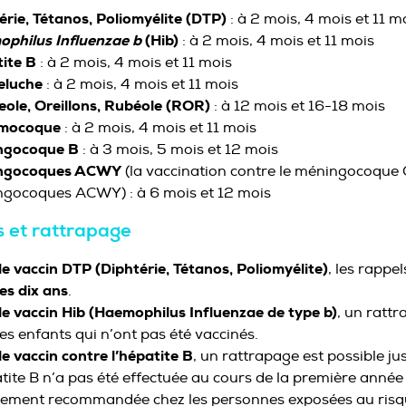
érie, Tétanos, Poliomyélite
(DTP)
: à 2 mois, 4 mois et 11 m
philus Influenzae b
(Hib)
: à 2 mois, 4 mois et 11 mois
ite B
: à 2 mois, 4 mois et 11 mois
eluche
: à 2 mois, 4 mois et 11 mois
ole, Oreillons, Rubéole
(ROR)
: à 12 mois et 16-18 mois
mocoque
: à 2 mois, 4 mois et 11 mois
ngocoque B
: à 3 mois, 5 mois et 12 mois
ngocoques ACWY
(la vaccination contre le méningocoque C
gocoques ACWY) : à 6 mois et 12 mois
 et rattrapage
le vaccin DTP
(Diphtérie, Tétanos, Poliomyélite)
, les rapp
les dix ans
.
le vaccin Hib (Haemophilus Influenzae de type b)
, un rattr
les enfants qui n’ont pas été vaccinés.
le vaccin contre l’hépatite B
, un rattrapage est possible j
atite B n’a pas été effectuée au cours de la première année c
ement recommandée chez les personnes exposées au risqu