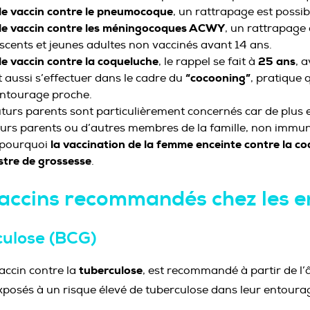
le vaccin contre le pneumocoque
, un rattrapage est possib
le vaccin contre les méningocoques ACWY
, un rattrapag
scents et jeunes adultes non vaccinés avant 14 ans.
le vaccin contre la coqueluche
25 ans
, le rappel se fait à
, 
“cocooning”
t aussi s’effectuer dans le cadre du
, pratique 
entourage proche.
uturs parents sont particulièrement concernés car de plus
eurs parents ou d’autres membres de la famille, non immun
la vaccination de la femme enceinte contre la c
 pourquoi
stre
de grossesse
.
accins recommandés chez les en
ulose (BCG)
tuberculose
vaccin contre la
, est recommandé à partir de l
xposés à un risque élevé de tuberculose dans leur entour