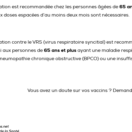
65 an
ation est recommandée chez les personnes âgées de
x doses espacées d’au moins deux mois sont nécessaires.
ation contre le VRS (virus respiratoire syncitial) est re
65 ans et plus
i aux personnes de
ayant une maladie respir
eumopathie chronique obstructive (BPCO) ou une insuffi
Vous avez un doute sur vos vaccins ? Demande
s.net
de la Santé