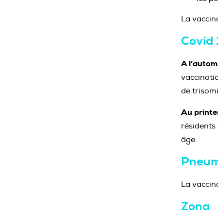
La vaccin
Covid 
A l’auto
vaccinati
de trisomi
Au print
résidents
âge.
Pneum
La vaccin
Zona