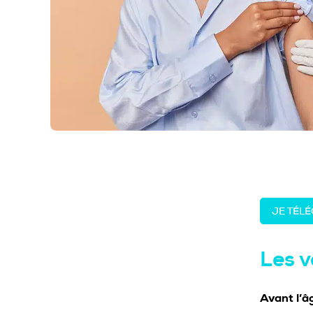
JE TÉL
Les v
Avant l’â