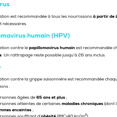
rus
à partir de 
ation est recommandée à tous les nourrissons
t nécessaires.
lomavirus humain (HPV)
papillomavirus humain
ation contre le
est recommandée chez
s
. Un rattrapage reste possible jusqu’à 26 ans inclus.
e
ation contre la grippe saisonnière est recommandée chaqu
ions :
65 ans et plus
ersonnes âgées de
;
maladies chroniques
ersonnes atteintes de certaines
(dont l
mmes enceintes
;
2
obésité
ersonnes souffrant d’
(IMC>40 kg/m
).