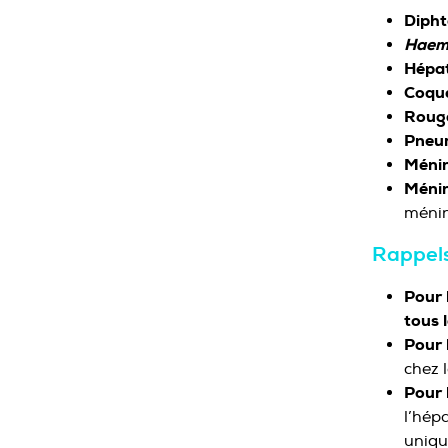
Dipht
Haemo
Hépat
Coqu
Rouge
Pneu
Méni
Méni
ménin
Rappels
Pour 
tous 
Pour 
chez 
Pour 
l’hép
uniqu