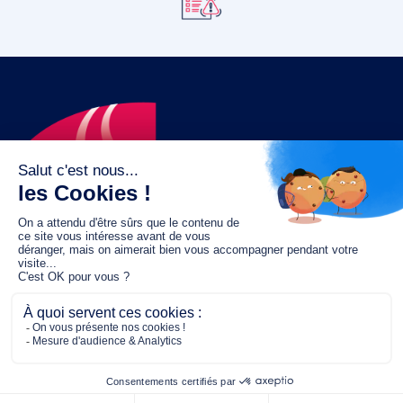
Le fonds de dotation MGC s’engage à
jouer un rôle dans la prévention santé
pour tous.
2/4 place de l’Abbé G. Hénocque
75637 PARIS CEDEX 13
01 40 78 06 56
contact.prevention@m-g-c.com
Nous contacter