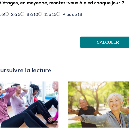
’étages, en moyenne, montez-vous à pied chaque jour ?
e 2
3 à 5
6 à 10
11 à 15
Plus de 16
CALCULER
ursuivre la lecture