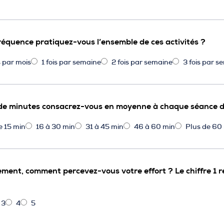
fréquence pratiquez-vous l’ensemble de ces activités ?
is par mois
1 fois par semaine
2 fois par semaine
3 fois par s
e minutes consacrez-vous en moyenne à chaque séance d’
e 15 min
16 à 30 min
31 à 45 min
46 à 60 min
Plus de 60
ment, comment percevez-vous votre effort ? Le chiffre 1 rep
3
4
5