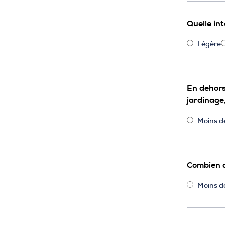
Quelle int
Légère
En dehors
jardinag
Moins d
Combien d
Moins d