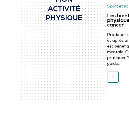
Sport et s
ACTIVITÉ
Les bienf
PHYSIQUE
physique
cancer
Pratiquer 
et après u
est bénéfi
mentale. Qu
pratiquer 
guide…