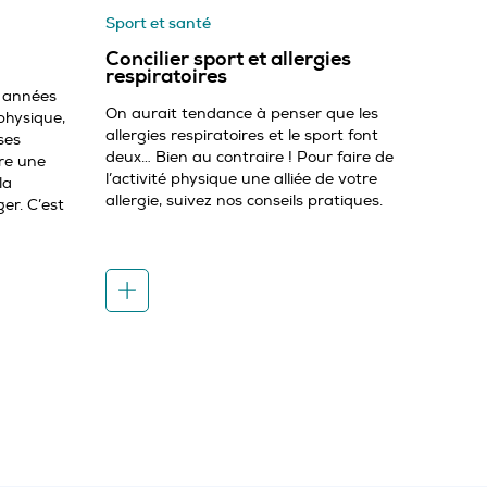
Sport et santé
Concilier sport et allergies
respiratoires
s années
On aurait tendance à penser que les
physique,
allergies respiratoires et le sport font
ses
deux… Bien au contraire ! Pour faire de
dre une
l’activité physique une alliée de votre
la
allergie, suivez nos conseils pratiques.
er. C’est