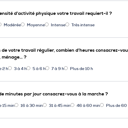
ensité d’activité physique votre travail requiert-il ?
Modérée
Moyenne
Intense
Très intense
 de votre travail régulier, combien d’heures consacrez-vou
e, ménage… ?
e 2 h
3 à 4 h
5 à 6 h
7 à 9 h
Plus de 10 h
e minutes par jour consacrez-vous à la marche ?
e 15 min
16 à 30 min
31 à 45 min
46 à 60 min
Plus de 60