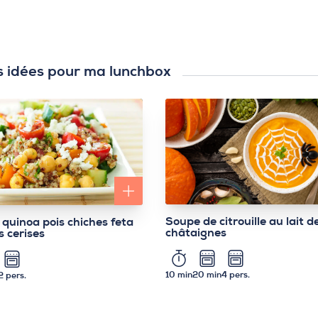
s idées pour ma lunchbox
Soupe de citrouille au lait d
 quinoa pois chiches feta
châtaignes
s cerises
10 min
20 min
4 pers.
2 pers.