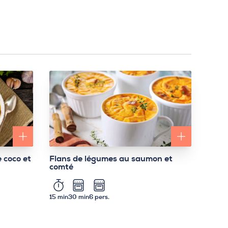
e coco et
Flans de légumes au saumon et
comté
15 min
30 min
6 pers.