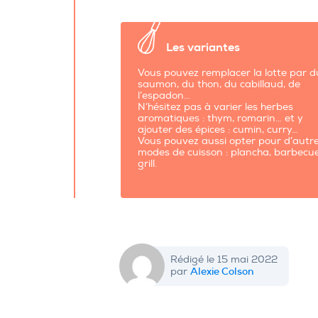
Les variantes
Vous pouvez remplacer la lotte par d
saumon, du thon, du cabillaud, de
l’espadon…
N’hésitez pas à varier les herbes
aromatiques : thym, romarin… et y
ajouter des épices : cumin, curry…
Vous pouvez aussi opter pour d’autr
modes de cuisson : plancha, barbecue
grill.
Rédigé le 15 mai 2022
Alexie Colson
par