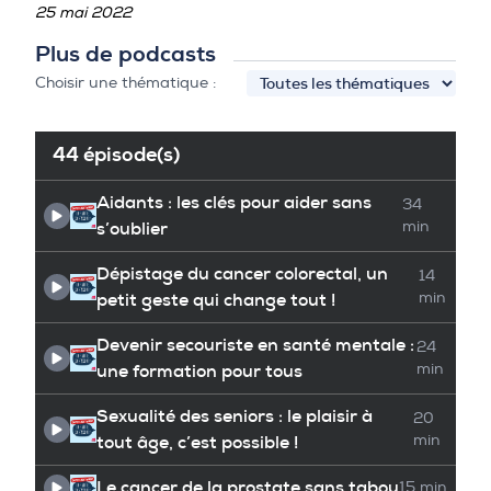
25 mai 2022
Plus de podcasts
Choisir une thématique :
44 épisode(s)
Aidants : les clés pour aider sans
34
s’oublier
min
Dépistage du cancer colorectal, un
14
petit geste qui change tout !
min
Devenir secouriste en santé mentale :
24
une formation pour tous
min
Sexualité des seniors : le plaisir à
20
tout âge, c’est possible !
min
Le cancer de la prostate sans tabou
15 min