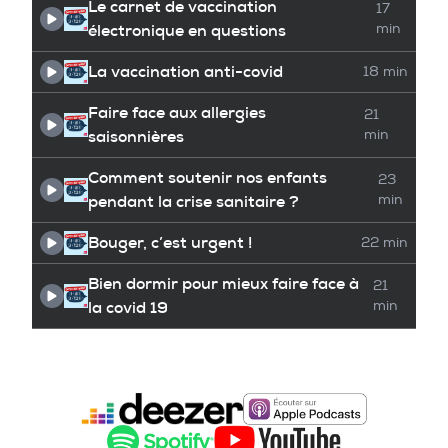
Le carnet de vaccination
17
électronique en questions
min
La vaccination anti-covid
18 min
Faire face aux allergies
21
saisonnières
min
Comment soutenir nos enfants
23
pendant la crise sanitaire ?
min
Bouger, c’est urgent !
22 min
Bien dormir pour mieux faire face à
21
la covid 19
min