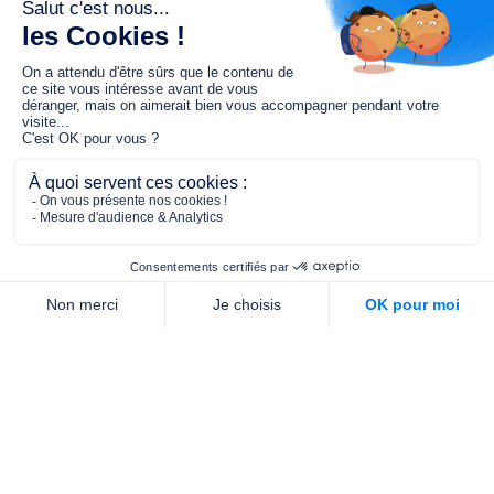
Le fonds de dotation MGC s’engage à
jouer un rôle dans la prévention santé
pour tous.
2/4 place de l’Abbé G. Hénocque
75637 PARIS CEDEX 13
01 40 78 06 56
contact.prevention@m-g-c.com
Nous contacter
Qui sommes-nous ?
Nos partenaires
Notre équipe
Commande de brochures
PROFESSIONNELS
DE LA PRÉVENTION