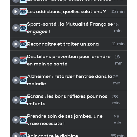
Les addictions, quelles solutions ?
15 min
Sport-santé : la Mutualité Française
15
engagée !
min
Reconnaître et traiter un zona
11 min
Des bilans prévention pour prendre
18
en main sa santé
min
Alzheimer : retarder l’entrée dans la
29
maladie
min
Ecrans : les bons réflexes pour nos
28
enfants
min
Prendre soin de ses jambes, une
26
vraie nécessité !
min
Agir contre le diabète
35 min