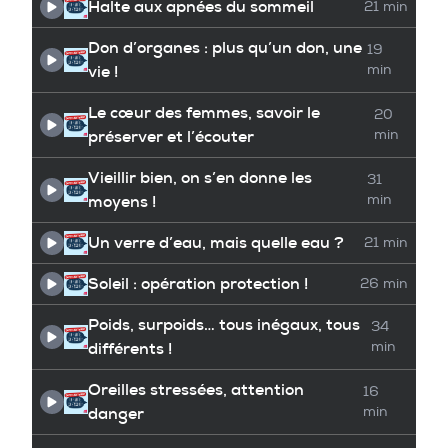
Halte aux apnées du sommeil
21 min
Don d’organes : plus qu’un don, une
19
vie !
min
Le cœur des femmes, savoir le
20
préserver et l’écouter
min
Vieillir bien, on s’en donne les
31
moyens !
min
Un verre d’eau, mais quelle eau ?
21 min
Soleil : opération protection !
26 min
Poids, surpoids… tous inégaux, tous
34
différents !
min
Oreilles stressées, attention
16
danger
min