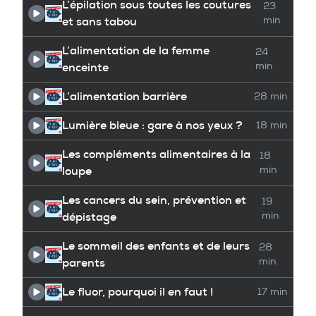
L’épilation sous toutes les coutures
23
et sans tabou
min
L’alimentation de la femme
24
enceinte
min
L’alimentation barrière
28 min
Lumière bleue : gare à nos yeux ?
18 min
Les compléments alimentaires à la
18
loupe
min
Les cancers du sein, prévention et
19
dépistage
min
Le sommeil des enfants et de leurs
28
parents
min
Le fluor, pourquoi il en faut !
17 min