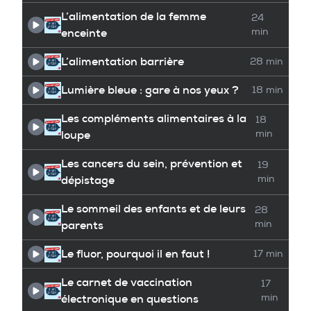
L’alimentation de la femme
24
enceinte
min
L’alimentation barrière
28 min
Lumière bleue : gare à nos yeux ?
18 min
Les compléments alimentaires à la
18
loupe
min
Les cancers du sein, prévention et
19
dépistage
min
Le sommeil des enfants et de leurs
28
parents
min
Le fluor, pourquoi il en faut !
17 min
Le carnet de vaccination
17
électronique en questions
min