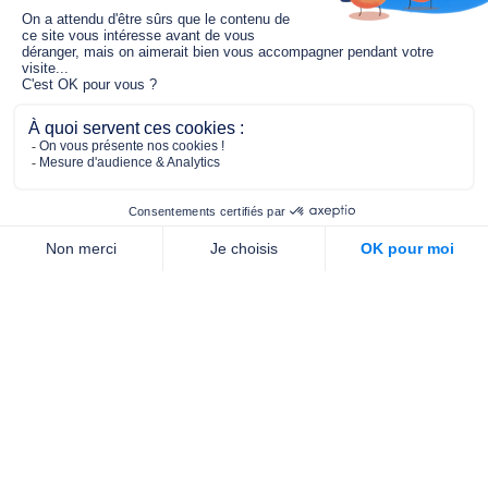
Le fonds de dotation MGC s’engage à
jouer un rôle dans la prévention santé
pour tous.
2/4 place de l’Abbé G. Hénocque
75637 PARIS CEDEX 13
01 40 78 06 56
contact.prevention@m-g-c.com
Nous contacter
Qui sommes-nous ?
Nos partenaires
Notre équipe
Commande de brochures
PROFESSIONNELS
DE LA PRÉVENTION