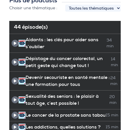
Plus de podcasts
Choisir une thématique :
44 épisode(s)
Aidants : les clés pour aider sans
34
s’oublier
min
Dépistage du cancer colorectal, un
14
petit geste qui change tout !
min
Devenir secouriste en santé mentale :
24
une formation pour tous
min
Sexualité des seniors : le plaisir à
20
tout âge, c’est possible !
min
Le cancer de la prostate sans tabou
15 min
Les addictions, quelles solutions ?
15 min