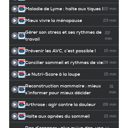
Maladie de Lyme : halte aux tiques !
22 min
Mieux vivre la ménopause
23 min
Gérer son stress et ses rythmes de
22
travail
min
Prévenir les AVC, c’est possible !
15 min
Concilier sommeil et rythmes de vie
28 min
Le Nutri-Score à la loupe
15 min
Reconstruction mammaire : mieux
31
s’informer pour mieux décider
min
Arthrose : agir contre la douleur
26 min
Halte aux apnées du sommeil
21 min
Don d’organes : plus qu’un don, une