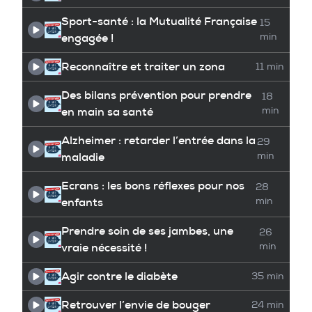
Sport-santé : la Mutualité Française
15
engagée !
min
Reconnaître et traiter un zona
11 min
Des bilans prévention pour prendre
18
en main sa santé
min
Alzheimer : retarder l’entrée dans la
29
maladie
min
Ecrans : les bons réflexes pour nos
28
enfants
min
Prendre soin de ses jambes, une
26
vraie nécessité !
min
Agir contre le diabète
35 min
Retrouver l’envie de bouger
24 min