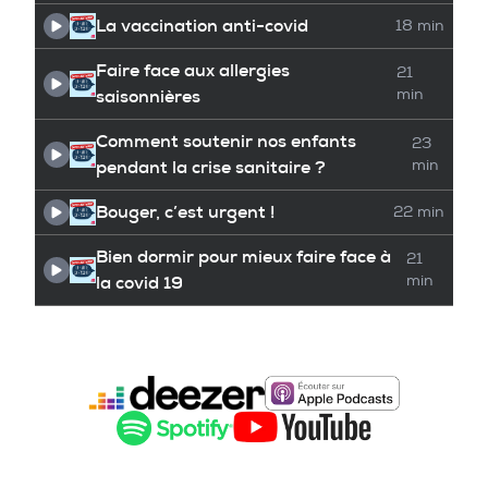
La vaccination anti-covid
18 min
Faire face aux allergies
21
saisonnières
min
Comment soutenir nos enfants
23
pendant la crise sanitaire ?
min
Bouger, c’est urgent !
22 min
Bien dormir pour mieux faire face à
21
la covid 19
min