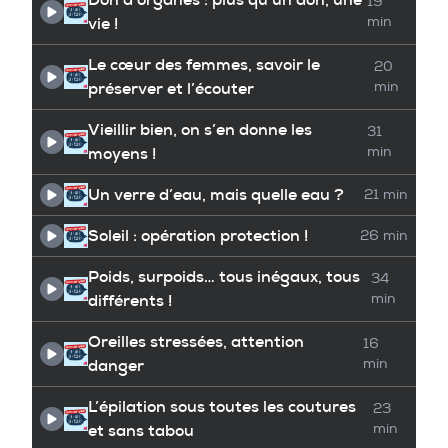
19
vie !
min
Le cœur des femmes, savoir le
20
préserver et l’écouter
min
Vieillir bien, on s’en donne les
31
moyens !
min
Un verre d’eau, mais quelle eau ?
21 min
Soleil : opération protection !
26 min
Poids, surpoids… tous inégaux, tous
34
différents !
min
Oreilles stressées, attention
16
danger
min
L’épilation sous toutes les coutures
23
et sans tabou
min