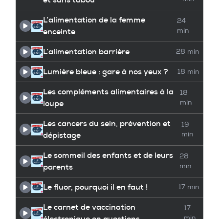
L’alimentation de la femme
24
enceinte
min
L’alimentation barrière
28 min
Lumière bleue : gare à nos yeux ?
18 min
Les compléments alimentaires à la
18
loupe
min
Les cancers du sein, prévention et
19
dépistage
min
Le sommeil des enfants et de leurs
28
parents
min
Le fluor, pourquoi il en faut !
17 min
Le carnet de vaccination
17
électronique en questions
min