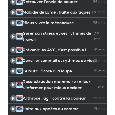
Retrouver l’envie de bouger
24 min
Maladie de Lyme : halte aux tiques !
22 min
Mieux vivre la ménopause
23 min
Gérer son stress et ses rythmes de
22
travail
min
Prévenir les AVC, c’est possible !
15 min
Concilier sommeil et rythmes de vie
28 min
Le Nutri-Score à la loupe
15 min
Reconstruction mammaire : mieux
31
s’informer pour mieux décider
min
Arthrose : agir contre la douleur
26 min
Halte aux apnées du sommeil
21 min