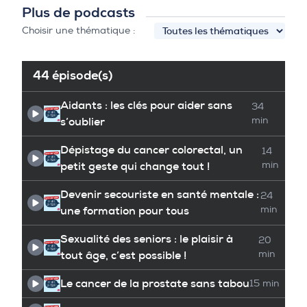
Plus de podcasts
Choisir une thématique :
44 épisode(s)
Aidants : les clés pour aider sans
34
s’oublier
min
Dépistage du cancer colorectal, un
14
petit geste qui change tout !
min
Devenir secouriste en santé mentale :
24
une formation pour tous
min
Sexualité des seniors : le plaisir à
20
tout âge, c’est possible !
min
Le cancer de la prostate sans tabou
15 min