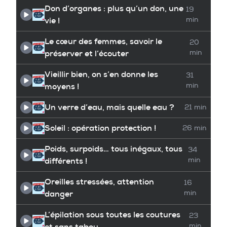
Don d’organes : plus qu’un don, une
19
vie !
min
Le cœur des femmes, savoir le
20
préserver et l’écouter
min
Vieillir bien, on s’en donne les
31
moyens !
min
Un verre d’eau, mais quelle eau ?
21 min
Soleil : opération protection !
26 min
Poids, surpoids… tous inégaux, tous
34
différents !
min
Oreilles stressées, attention
16
danger
min
L’épilation sous toutes les coutures
23
et sans tabou
min