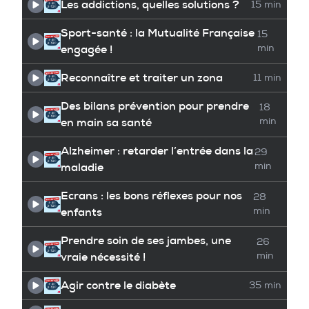
Les addictions, quelles solutions ?
15 min
Sport-santé : la Mutualité Française
15
engagée !
min
Reconnaître et traiter un zona
11 min
Des bilans prévention pour prendre
18
en main sa santé
min
Alzheimer : retarder l’entrée dans la
29
maladie
min
Ecrans : les bons réflexes pour nos
28
enfants
min
Prendre soin de ses jambes, une
26
vraie nécessité !
min
Agir contre le diabète
35 min