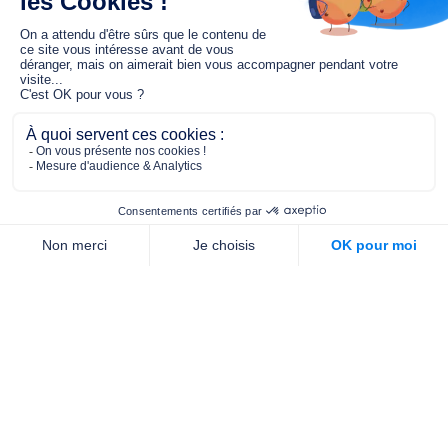
Le fonds de dotation MGC s’engage à
jouer un rôle dans la prévention santé
pour tous.
2/4 place de l’Abbé G. Hénocque
75637 PARIS CEDEX 13
01 40 78 06 56
contact.prevention@m-g-c.com
Nous contacter
Qui sommes-nous ?
Nos partenaires
Notre équipe
Commande de brochures
PROFESSIONNELS
DE LA PRÉVENTION