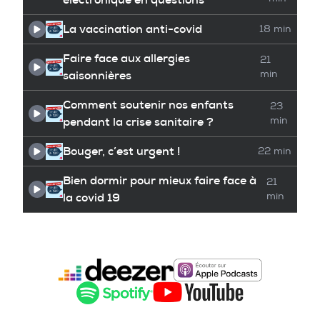
La vaccination anti-covid
18 min
Faire face aux allergies
21
saisonnières
min
Comment soutenir nos enfants
23
pendant la crise sanitaire ?
min
Bouger, c’est urgent !
22 min
Bien dormir pour mieux faire face à
21
la covid 19
min