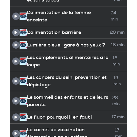
L’alimentation de la femme
24
enceinte
min
L’alimentation barrière
28 min
Lumière bleue : gare à nos yeux ?
18 min
Les compléments alimentaires à la
18
loupe
min
Les cancers du sein, prévention et
19
dépistage
min
Le sommeil des enfants et de leurs
28
parents
min
Le fluor, pourquoi il en faut !
17 min
Le carnet de vaccination
17
électronique en questions
min