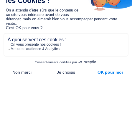
Le fonds de dotation MGC s’engage à
jouer un rôle dans la prévention santé
pour tous.
2/4 place de l’Abbé G. Hénocque
75637 PARIS CEDEX 13
01 40 78 06 56
contact.prevention@m-g-c.com
Nous contacter
Qui sommes-nous ?
Nos partenaires
Notre équipe
Commande de brochures
PROFESSIONNELS
DE LA PRÉVENTION