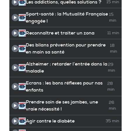
Les addictions, quelles solutions ?
15 min
Sport-santé : la Mutualité Française
15
engagée !
min
Reconnaître et traiter un zona
11 min
Des bilans prévention pour prendre
18
en main sa santé
min
Alzheimer : retarder l’entrée dans la
29
maladie
min
Ecrans : les bons réflexes pour nos
28
enfants
min
Prendre soin de ses jambes, une
26
vraie nécessité !
min
Agir contre le diabète
35 min