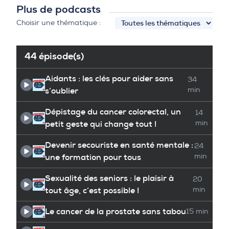
Plus de podcasts
Choisir une thématique :
44 épisode(s)
Aidants : les clés pour aider sans
34
s’oublier
min
Dépistage du cancer colorectal, un
14
petit geste qui change tout !
min
Devenir secouriste en santé mentale :
24
une formation pour tous
min
Sexualité des seniors : le plaisir à
20
tout âge, c’est possible !
min
Le cancer de la prostate sans tabou
15 min