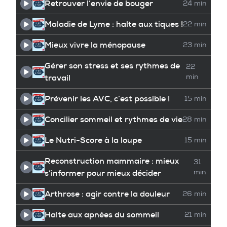
Retrouver l’envie de bouger
24 min
Maladie de Lyme : halte aux tiques !
22 min
Mieux vivre la ménopause
23 min
Gérer son stress et ses rythmes de
22
travail
min
Prévenir les AVC, c’est possible !
15 min
Concilier sommeil et rythmes de vie
28 min
Le Nutri-Score à la loupe
15 min
Reconstruction mammaire : mieux
31
s’informer pour mieux décider
min
Arthrose : agir contre la douleur
26 min
Halte aux apnées du sommeil
21 min