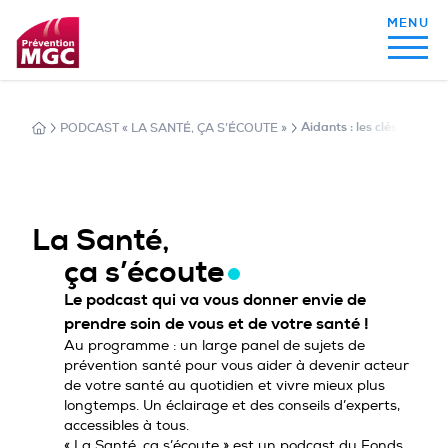
PODCAST « LA SANTÉ, ÇA S’ÉCOUTE »
Aidants : les clés pour ai
MON ALIMENTATION
MON SOMMEIL
La Santé,
ça s’écoute
MON ACTIVITÉ PHYSIQUE
Le podcast qui va vous donner envie de
prendre soin de vous et de votre santé !
Au programme : un large panel de sujets de
prévention santé pour vous aider à devenir acteur
MA SANTÉ AU QUOTIDIEN
de votre santé au quotidien et vivre mieux plus
longtemps. Un éclairage et des conseils d’experts,
accessibles à tous.
« La Santé, ça s’écoute » est un podcast du Fonds