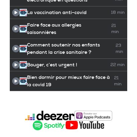
La vaccination anti-covid
18 min
Faire face aux allergies
21
saisonnières
min
Comment soutenir nos enfants
23
pendant la crise sanitaire ?
min
Bouger, c’est urgent !
22 min
Bien dormir pour mieux faire face à
21
la covid 19
min