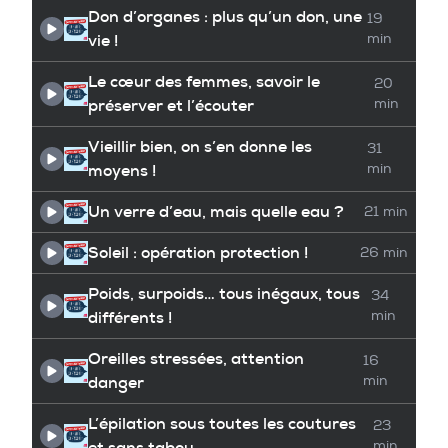
Don d’organes : plus qu’un don, une
19
vie !
min
Le cœur des femmes, savoir le
20
préserver et l’écouter
min
Vieillir bien, on s’en donne les
31
moyens !
min
Un verre d’eau, mais quelle eau ?
21 min
Soleil : opération protection !
26 min
Poids, surpoids… tous inégaux, tous
34
différents !
min
Oreilles stressées, attention
16
danger
min
L’épilation sous toutes les coutures
23
et sans tabou
min