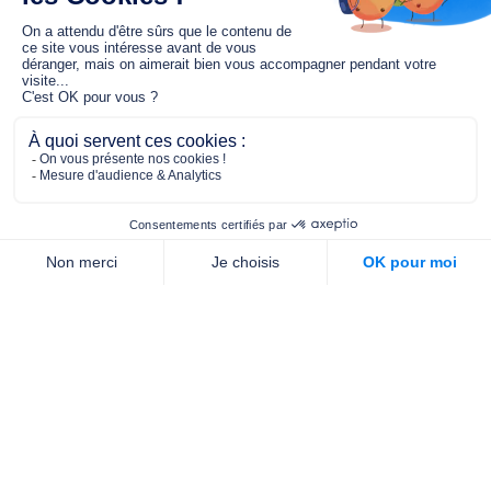
Le fonds de dotation MGC s’engage à
jouer un rôle dans la prévention santé
pour tous.
2/4 place de l’Abbé G. Hénocque
75637 PARIS CEDEX 13
01 40 78 06 56
contact.prevention@m-g-c.com
Nous contacter
Qui sommes-nous ?
Nos partenaires
Notre équipe
Commande de brochures
PROFESSIONNELS
DE LA PRÉVENTION