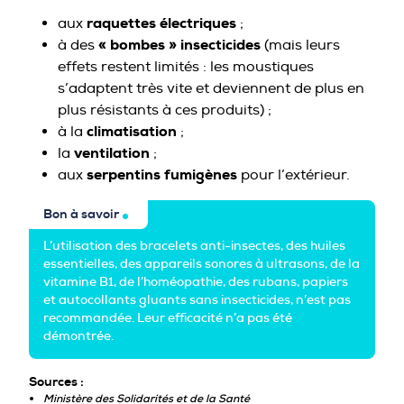
raquettes électriques
aux
;
« bombes » insecticides
à des
(mais leurs
effets restent limités : les moustiques
s’adaptent très vite et deviennent de plus en
plus résistants à ces produits) ;
climatisation
à la
;
ventilation
la
;
serpentins fumigènes
aux
pour l’extérieur.
Bon à savoir
L’utilisation des bracelets anti-insectes, des huiles
essentielles, des appareils sonores à ultrasons, de la
vitamine B1, de l’homéopathie, des rubans, papiers
et autocollants gluants sans insecticides, n’est pas
recommandée. Leur efficacité n’a pas été
démontrée.
Sources :
Ministère des Solidarités et de la Santé