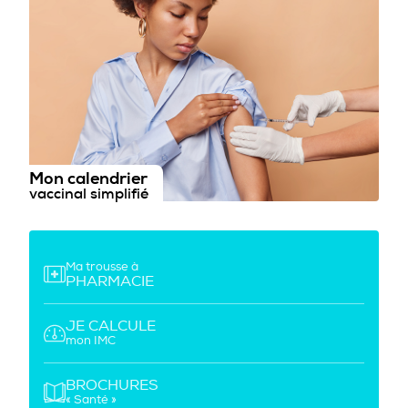
Mon calendrier
vaccinal simplifié
Ma trousse à
PHARMACIE
JE CALCULE
mon IMC
BROCHURES
« Santé »