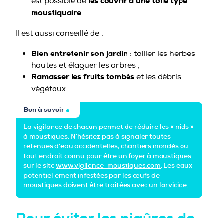
les couvrir d’une toile type
est possible de
moustiquaire
.
Il est aussi conseillé de :
Bien entretenir son jardin
: tailler les herbes
hautes et élaguer les arbres ;
Ramasser les fruits tombés
et les débris
végétaux.
Bon à savoir
La vigilance de chacun permet de réduire les « nids »
à moustiques. N’hésitez pas à signaler toutes
retenues d’eau accidentelles, chantiers inondés ou
tout endroit connu pour être un foyer à moustiques
sur le site
www.vigilance-moustiques.com
. Les eaux
potentiellement infestées par les œufs de
moustiques doivent être traitées avec un larvicide.
Pour éviter les piqûres de