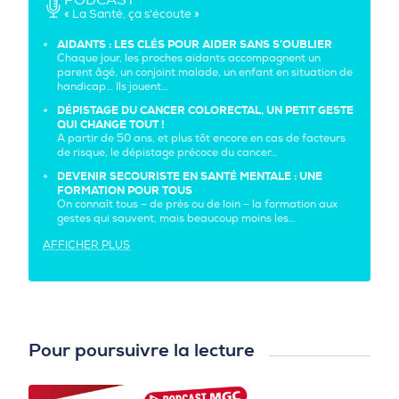
« La Santé, ça s’écoute »
AIDANTS : LES CLÉS POUR AIDER SANS S’OUBLIER
Chaque jour, les proches aidants accompagnent un
parent âgé, un conjoint malade, un enfant en situation de
handicap… Ils jouent…
DÉPISTAGE DU CANCER COLORECTAL, UN PETIT GESTE
QUI CHANGE TOUT !
A partir de 50 ans, et plus tôt encore en cas de facteurs
de risque, le dépistage précoce du cancer…
DEVENIR SECOURISTE EN SANTÉ MENTALE : UNE
FORMATION POUR TOUS
On connaît tous – de près ou de loin – la formation aux
gestes qui sauvent, mais beaucoup moins les…
AFFICHER PLUS
Pour poursuivre la lecture