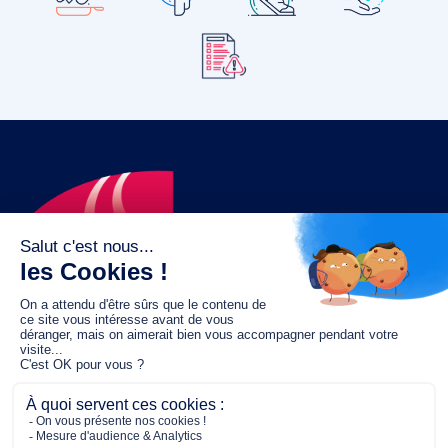
Le fonds de dotation MGC s’engage à
jouer un rôle dans la prévention santé
pour tous.
2/4 place de l’Abbé G. Hénocque
75637 PARIS CEDEX 13
01 40 78 06 56