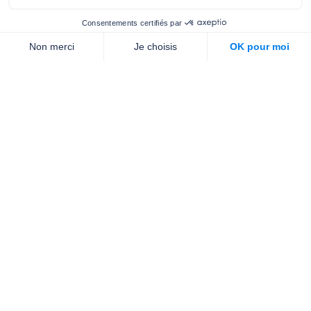
contact.prevention@m-g-c.com
Nous contacter
Qui sommes-nous ?
Nos partenaires
Notre équipe
Commande de brochures
PROFESSIONNELS
DE LA PRÉVENTION