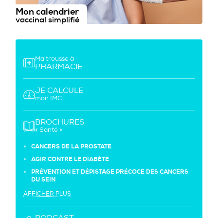
Mon calendrier
vaccinal simplifié
Ma trousse à
PHARMACIE
JE CALCULE
mon IMC
BROCHURES
« Santé »
CANCERS DE LA PROSTATE
AGIR CONTRE LE DIABÈTE
PRÉVENTION ET DÉPISTAGE PRÉCOCE DES CANCERS
DU SEIN
AFFICHER PLUS
PODCAST