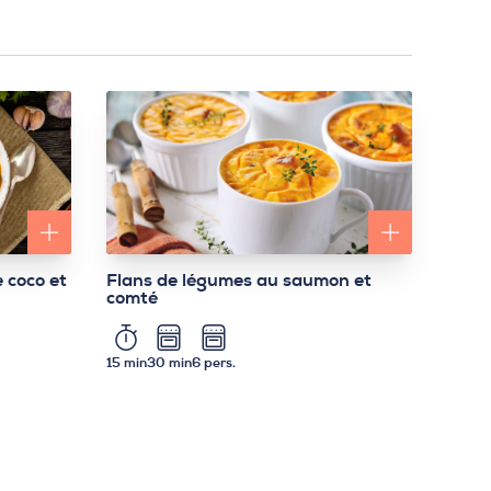
e coco et
Flans de légumes au saumon et
comté
15 min
30 min
6 pers.