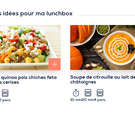
s idées pour ma lunchbox
Soupe de citrouille au lait d
 quinoa pois chiches feta
châtaignes
s cerises
10 min
20 min
4 pers.
2 pers.