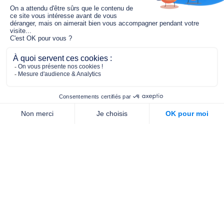
Le fonds de dotation MGC s’engage à
jouer un rôle dans la prévention santé
pour tous.
2/4 place de l’Abbé G. Hénocque
75637 PARIS CEDEX 13
01 40 78 06 56
contact.prevention@m-g-c.com
Nous contacter
Qui sommes-nous ?
Nos partenaires
Notre équipe
Commande de brochures
PROFESSIONNELS
DE LA PRÉVENTION