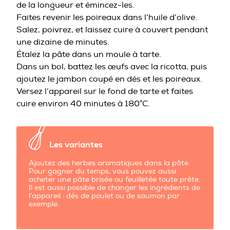
de la longueur et émincez-les.
Faites revenir les poireaux dans l’huile d’olive.
Salez, poivrez, et laissez cuire à couvert pendant
une dizaine de minutes.
Étalez la pâte dans un moule à tarte.
Dans un bol, battez les œufs avec la ricotta, puis
ajoutez le jambon coupé en dés et les poireaux.
Versez l’appareil sur le fond de tarte et faites
cuire environ 40 minutes à 180°C.
Les variantes
Ajoutez des herbes aromatiques dans la pâte.
Pour gagner du temps, vous pouvez aussi
acheter une pâte brisée ou feuilletée toute prête.
Il est aussi possible de changer les ingrédients de
l’appareil : dés de poulet ou de saumon par
exemple.