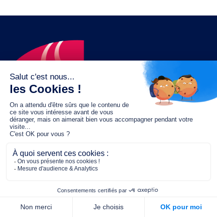
Le fonds de dotation MGC s’engage à
jouer un rôle dans la prévention santé
pour tous.
2/4 place de l’Abbé G. Hénocque
75637 PARIS CEDEX 13
01 40 78 06 56
contact.prevention@m-g-c.com
Nous contacter
Qui sommes-nous ?