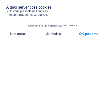
2/4 place de l’Abbé G. Hénocque
75637 PARIS CEDEX 13
01 40 78 06 56
contact.prevention@m-g-c.com
Nous contacter
Qui sommes-nous ?
Nos partenaires
Notre équipe
Commande de brochures
PROFESSIONNELS
DE LA PRÉVENTION