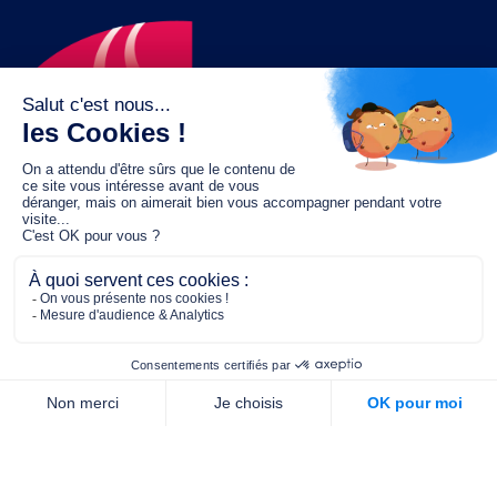
Le fonds de dotation MGC s’engage à
jouer un rôle dans la prévention santé
pour tous.
2/4 place de l’Abbé G. Hénocque
75637 PARIS CEDEX 13
01 40 78 06 56
contact.prevention@m-g-c.com
Nous contacter
Qui sommes-nous ?
Nos partenaires
Notre équipe
Commande de brochures