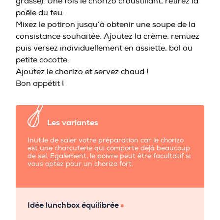
grasse). Une fois le chorizo croustillant, retirez la
poêle du feu.
Mixez le potiron jusqu’à obtenir une soupe de la
consistance souhaitée. Ajoutez la crème, remuez
puis versez individuellement en assiette, bol ou
petite cocotte.
Ajoutez le chorizo et servez chaud !
Bon appétit !
Les variantes
Inutile de saler votre préparation car le chorizo
est une charcuterie qui comporte déjà beaucoup
de sel. Egalement, le poivre peut être facultatif si
vous optez pour un chorizo fort.
Idée lunchbox équilibrée