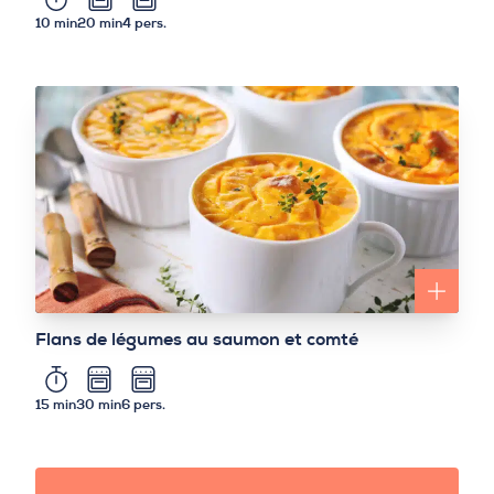
10 min
20 min
4 pers.
Flans de légumes au saumon et comté
15 min
30 min
6 pers.