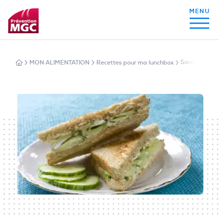
MON ALIMENTATION
Recettes pour ma lunchbox
Sandwich vég
MON ALIMENTATION
MON SOMMEIL
MON ACTIVITÉ PHYSIQUE
MA SANTÉ AU QUOTIDIEN