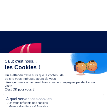
Le fonds de dotation MGC s’engage à
jouer un rôle dans la prévention santé
pour tous.
2/4 place de l’Abbé G. Hénocque
75637 PARIS CEDEX 13