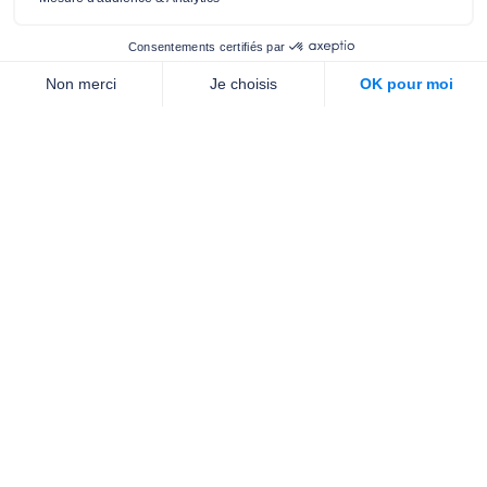
01 40 78 06 56
contact.prevention@m-g-c.com
Nous contacter
Qui sommes-nous ?
Nos partenaires
Notre équipe
Commande de brochures
PROFESSIONNELS
DE LA PRÉVENTION