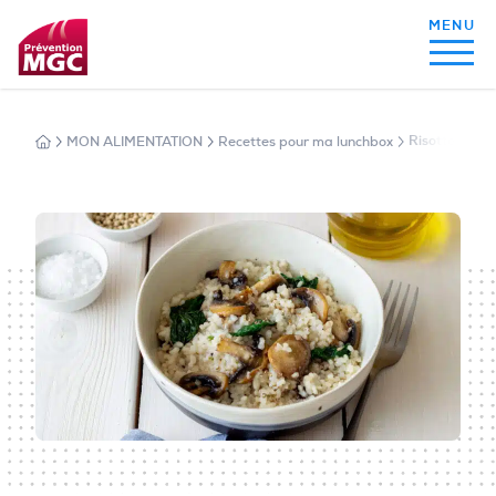
MON ALIMENTATION
Recettes pour ma lunchbox
Risotto aux 
MON ALIMENTATION
MON SOMMEIL
MON ACTIVITÉ PHYSIQUE
MA SANTÉ AU QUOTIDIEN