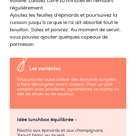
volaille. Laissez cuire 10 minutes en remuant
régulièrement.
Ajoutez les feuilles d’épinards et poursuivez la
cuisson jusqu’à ce que le riz ait absorbé tout le
bouillon. Salez et poivrez. Au moment de servir,
vous pouvez ajouter quelques copeaux de
parmesan.
Les variantes
Vous pouvez aussi utiliser des épinards surgelés,
à faire décongeler avant cuisson. Pour un plat
complet avec protéines, agrémentez ce risotto de
dés de dinde ou de saumon.
Idée lunchbox équilibrée
Risotto aux épinards et aux champignons
Yaourt blanc au muesli