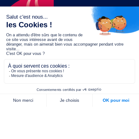
Le fonds de dotation MGC s’engage à
jouer un rôle dans la prévention santé
pour tous.
2/4 place de l’Abbé G. Hénocque
75637 PARIS CEDEX 13
01 40 78 06 56
contact.prevention@m-g-c.com
Nous contacter
Qui sommes-nous ?
Nos partenaires
Notre équipe
Commande de brochures