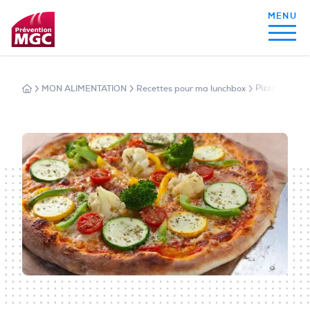
MON ALIMENTATION
Recettes pour ma lunchbox
Pizza tomate,
MON ALIMENTATION
MON SOMMEIL
MON ACTIVITÉ PHYSIQUE
MA SANTÉ AU QUOTIDIEN