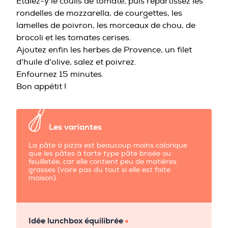
Étalez-y le coulis de tomate, puis répartissez les
rondelles de mozzarella, de courgettes, les
lamelles de poivron, les morceaux de chou, de
brocoli et les tomates cerises.
Ajoutez enfin les herbes de Provence, un filet
d'huile d'olive, salez et poivrez.
Enfournez 15 minutes.
Bon appétit !
Les variantes
La pâte à pizza est beaucoup moins calorique
que les pâtes à tarte type pâte brisée ou
feuilletée, car elle contient peu de matières
grasses (voire pas du tout si elle est faite
maison).
Idée lunchbox équilibrée