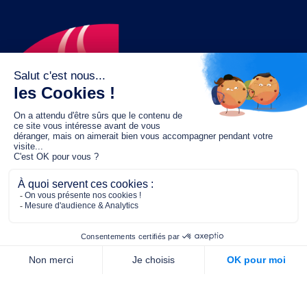
Le fonds de dotation MGC s’engage à
jouer un rôle dans la prévention santé
pour tous.
2/4 place de l’Abbé G. Hénocque
75637 PARIS CEDEX 13
01 40 78 06 56
contact.prevention@m-g-c.com
Nous contacter
Qui sommes-nous ?
Nos partenaires
Notre équipe