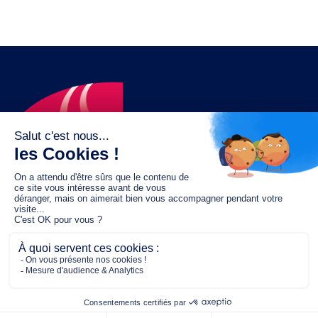
Le fonds de dotation MGC s’engage à
jouer un rôle dans la prévention santé
pour tous.
2/4 place de l’Abbé G. Hénocque
75637 PARIS CEDEX 13
01 40 78 06 56
contact.prevention@m-g-c.com
Nous contacter