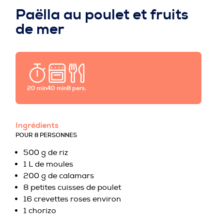
PROFESSIONNELS DE LA PRÉVENTION
Paëlla au poulet et fruits
de mer
20 min
40 min
8 pers.
Ingrédients
POUR 8 PERSONNES
500 g de riz
1 L de moules
200 g de calamars
8 petites cuisses de poulet
16 crevettes roses environ
1 chorizo