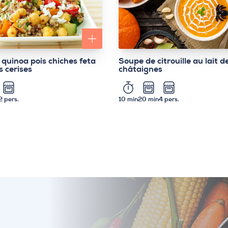
Soupe de citrouille au lait d
 quinoa pois chiches feta
châtaignes
s cerises
10 min
20 min
4 pers.
2 pers.