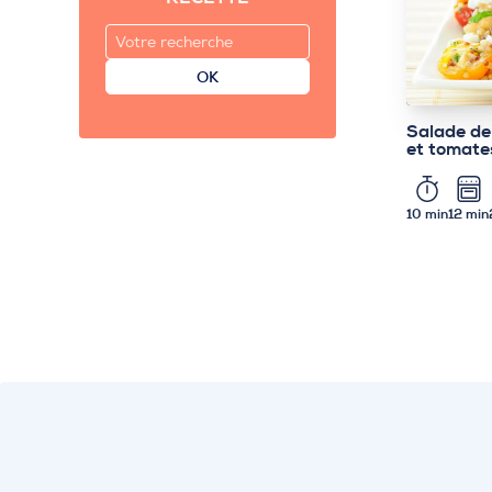
OK
Salade de
et tomate
10 min
12 min