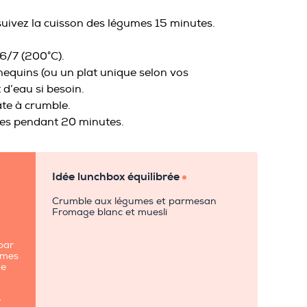
rsuivez la cuisson des légumes 15 minutes.
6/7 (200°C).
equins (ou un plat unique selon vos
 d’eau si besoin.
âte à crumble.
bles pendant 20 minutes.
Idée lunchbox équilibrée
Crumble aux légumes et parmesan
s
Fromage blanc et muesli
 par
gumes
ne
e