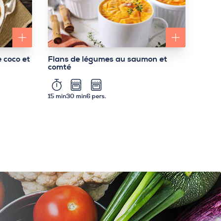
e coco et
Flans de légumes au saumon et
comté
15 min
30 min
6 pers.