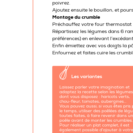
poivrez.
Ajoutez ensuite le bouillon, et pou
Montage du crumble
Préchauffez votre four thermostat 
Répartissez les légumes dans 6 ram
préférences) en enlevant l’excédant
Enfin émiettez avec vos doigts la p
Enfournez et faites cuire les crum
Les variantes
Laissez parler votre imagination et
adaptez la recette selon les légume
dont vous disposez : haricots verts,
chou-fleur, tomates, aubergines…
Vous pouvez aussi, si vous êtes pris
le temps, utiliser des poêlées de lé
toutes faites, à faire revenir dans u
poêle avant de monter les crumbles.
Pour réaliser un plat complet, il est
également possible d’ajouter à votr