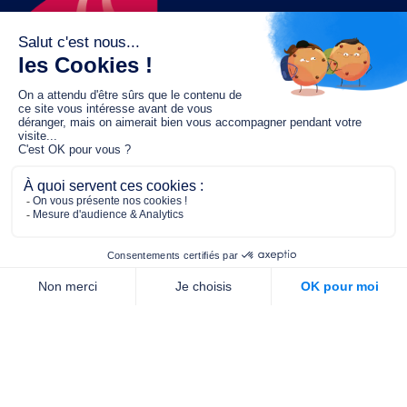
Le fonds de dotation MGC s’engage à
jouer un rôle dans la prévention santé
pour tous.
2/4 place de l’Abbé G. Hénocque
75637 PARIS CEDEX 13
01 40 78 06 56
contact.prevention@m-g-c.com
Nous contacter
Qui sommes-nous ?
Nos partenaires
Notre équipe
Commande de brochures
PROFESSIONNELS