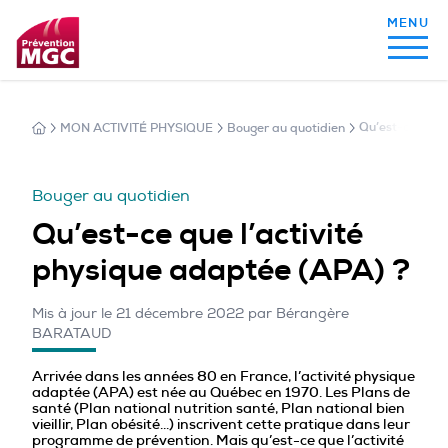
MON ACTIVITÉ PHYSIQUE
Bouger au quotidien
Qu’est-ce que 
MON ALIMENTATION
Bouger au quotidien
MON SOMMEIL
Qu’est-ce que l’activité
physique adaptée (APA) ?
MON ACTIVITÉ PHYSIQUE
Mis à jour le 21 décembre 2022 par Bérangère
BARATAUD
MA SANTÉ AU QUOTIDIEN
Arrivée dans les années 80 en France, l’activité physique
adaptée (APA) est née au Québec en 1970. Les Plans de
santé (Plan national nutrition santé, Plan national bien
vieillir, Plan obésité…) inscrivent cette pratique dans leur
programme de prévention. Mais qu’est-ce que l’activité