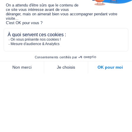
Le fonds de dotation MGC s’engage à
jouer un rôle dans la prévention santé
pour tous.
2/4 place de l’Abbé G. Hénocque
75637 PARIS CEDEX 13
01 40 78 06 56
contact.prevention@m-g-c.com
Nous contacter
Qui sommes-nous ?
Nos partenaires
Notre équipe
Commande de brochures
PROFESSIONNELS
DE LA PRÉVENTION