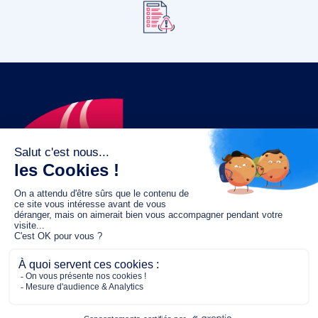
Le fonds de dotation MGC s’engage à
jouer un rôle dans la prévention santé
pour tous.
2/4 place de l’Abbé G. Hénocque
75637 PARIS CEDEX 13
01 40 78 06 56
contact.prevention@m-g-c.com