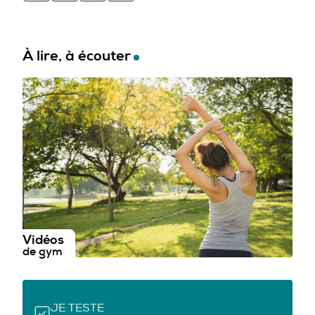
À lire, à écouter
Vidéos
de gym
JE TESTE