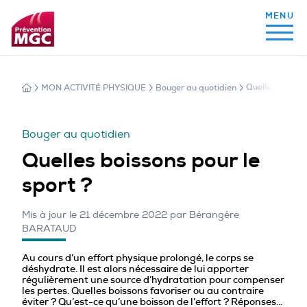
MON ACTIVITÉ PHYSIQUE
Bouger au quotidien
Quelles boisson
MON ALIMENTATION
Bouger au quotidien
MON SOMMEIL
Quelles boissons pour le
sport ?
MON ACTIVITÉ PHYSIQUE
Mis à jour le 21 décembre 2022 par Bérangère
BARATAUD
MA SANTÉ AU QUOTIDIEN
Au cours d’un effort physique prolongé, le corps se
déshydrate. Il est alors nécessaire de lui apporter
régulièrement une source d’hydratation pour compenser
les pertes. Quelles boissons favoriser ou au contraire
éviter ? Qu’est-ce qu’une boisson de l’effort ? Réponses…