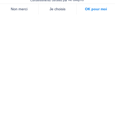
Nous contacter
Qui sommes-nous ?
Nos partenaires
Notre équipe
Commande de brochures
PROFESSIONNELS
DE LA PRÉVENTION
NEWSLETTER