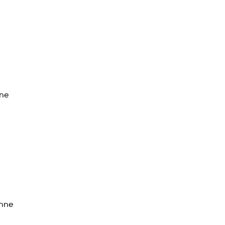
 ne
onne