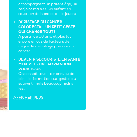
accompagnent un parent âgé, un
conjoint malade, un enfant en
situation de handicap… Ils jouent…
DÉPISTAGE DU CANCER
COLORECTAL, UN PETIT GESTE
QUI CHANGE TOUT !
A partir de 50 ans, et plus tôt
encore en cas de facteurs de
risque, le dépistage précoce du
cancer…
DEVENIR SECOURISTE EN SANTÉ
MENTALE : UNE FORMATION
POUR TOUS
On connaît tous – de près ou de
loin – la formation aux gestes qui
sauvent, mais beaucoup moins
les…
AFFICHER PLUS