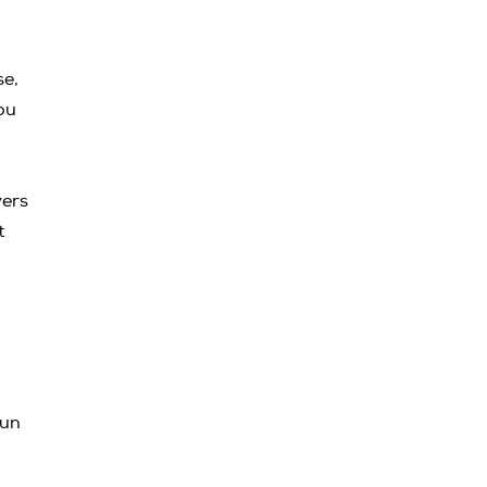
se,
 ou
vers
t
 un