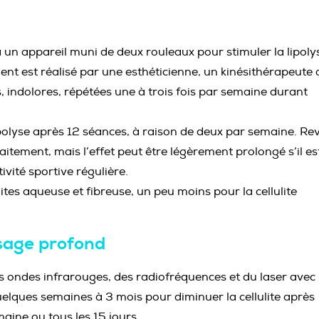
 à un appareil muni de deux rouleaux pour stimuler la lipoly
ement est réalisé par une esthéticienne, un kinésithérapeute
 indolores, répétées une à trois fois par semaine durant
polyse après 12 séances, à raison de deux par semaine. Re
 traitement, mais l’effet peut être légèrement prolongé s’il es
ivité sportive régulière.
lites aqueuse et fibreuse, un peu moins pour la cellulite
sage profond
es ondes infrarouges, des radiofréquences et du laser avec
uelques semaines à 3 mois pour diminuer la cellulite après
aine ou tous les 15 jours.