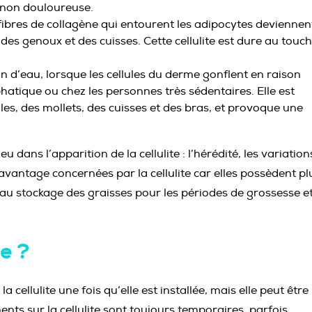
t non douloureuse.
fibres de collagène qui entourent les adipocytes deviennen
 des genoux et des cuisses. Cette cellulite est dure au touc
on d’eau, lorsque les cellules du derme gonflent en raison
atique ou chez les personnes très sédentaires. Elle est
les, des mollets, des cuisses et des bras, et provoque une
dans l’apparition de la cellulite : l’hérédité, les variation
avantage concernées par la cellulite car elles possèdent pl
au stockage des graisses pour les périodes de grossesse e
te ?
 cellulite une fois qu’elle est installée, mais elle peut être
ments sur la cellulite sont toujours temporaires, parfois