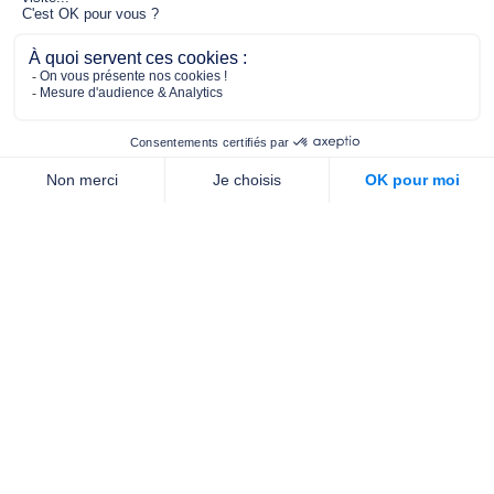
2/4 place de l’Abbé G. Hénocque
75637 PARIS CEDEX 13
01 40 78 06 56
contact.prevention@m-g-c.com
Nous contacter
Qui sommes-nous ?
Nos partenaires
Notre équipe
Commande de brochures
PROFESSIONNELS
DE LA PRÉVENTION