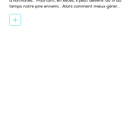
d’hormones… Pourtant, en excès, il peut devenir au fil du
temps notre pire ennemi... Alors comment mieux gérer…