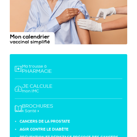
Mon calendrier
vaccinal simplifié
Ma trousse à
PHARMACIE
JE CALCULE
mon IMC
BROCHURES
« Santé »
CANCERS DE LA PROSTATE
AGIR CONTRE LE DIABÈTE