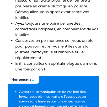
mascara non waterproof et de l’ombre à
paupière en crème plutôt qu’en poudre.
Démaquillez-vous après avoir retiré vos
lentilles.
Ayez toujours une paire de lunettes
correctrices adaptées, en complément de vos
lentilles.
Conservez en permanence sur vous un étui
pour pouvoir retirer vos lentilles dans la
journée. Nettoyez-le et renouvelez-le
régulièrement.
Enfin, consultez un ophtalmologue au moins
une fois par an !
Nos conseils
Avant toute manipulation de vos lentilles,
lavez-vous bien les mains à l’eau, avec un
savon sans huile, ni parfum, et séchez-les
convenablement avec une serviette qui ne