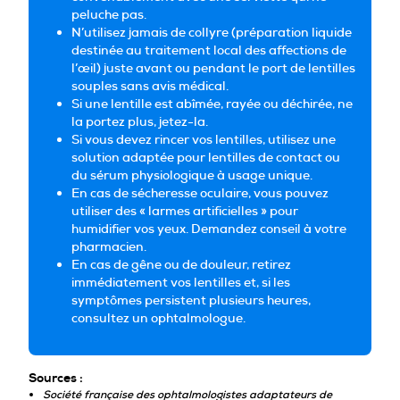
peluche pas.
N’utilisez jamais de collyre (préparation liquide
destinée au traitement local des affections de
l’œil) juste avant ou pendant le port de lentilles
souples sans avis médical.
Si une lentille est abîmée, rayée ou déchirée, ne
la portez plus, jetez-la.
Si vous devez rincer vos lentilles, utilisez une
solution adaptée pour lentilles de contact ou
du sérum physiologique à usage unique.
En cas de sécheresse oculaire, vous pouvez
utiliser des « larmes artificielles » pour
humidifier vos yeux. Demandez conseil à votre
pharmacien.
En cas de gêne ou de douleur, retirez
immédiatement vos lentilles et, si les
symptômes persistent plusieurs heures,
consultez un ophtalmologue.
Sources :
Société française des ophtalmologistes adaptateurs de