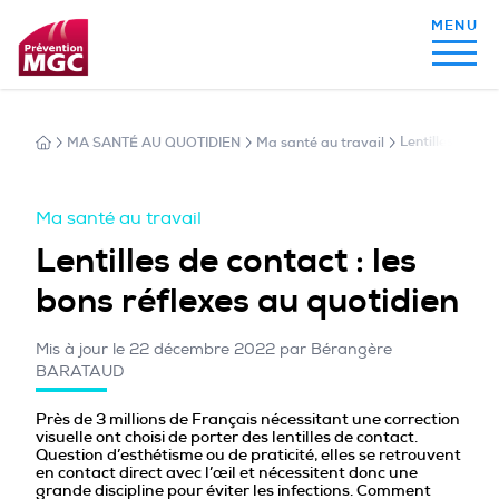
MA SANTÉ AU QUOTIDIEN
Ma santé au travail
Lentilles de con
MON ALIMENTATION
Ma santé au travail
MON SOMMEIL
Lentilles de contact : les
bons réflexes au quotidien
MON ACTIVITÉ PHYSIQUE
Mis à jour le 22 décembre 2022 par Bérangère
BARATAUD
MA SANTÉ AU QUOTIDIEN
Près de 3 millions de Français nécessitant une correction
visuelle ont choisi de porter des lentilles de contact.
Question d’esthétisme ou de praticité, elles se retrouvent
en contact direct avec l’œil et nécessitent donc une
grande discipline pour éviter les infections. Comment