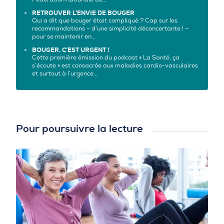
RETROUVER L’ENVIE DE BOUGER
Qui a dit que bouger était compliqué ? Cap sur les
recommandations – d’une simplicité déconcertante ! –
pour se maintenir en…
BOUGER, C’EST URGENT !
Cette première émission du podcast « La Santé, ça
s’écoute » est consacrée aux maladies cardio-vasculaires
et surtout à l’urgence…
Pour poursuivre la lecture