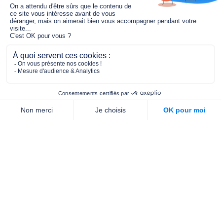
Le fonds de dotation MGC s’engage à
jouer un rôle dans la prévention santé
pour tous.
2/4 place de l’Abbé G. Hénocque
75637 PARIS CEDEX 13
01 40 78 06 56
contact.prevention@m-g-c.com
Nous contacter
Qui sommes-nous ?
Nos partenaires
Notre équipe
Commande de brochures
PROFESSIONNELS
DE LA PRÉVENTION