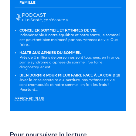
FAMILLE
PODCAST
« La Santé, ça s’écoute »
CONCILIER SOMMEIL ET RYTHMES DE VIE
Indispensable à notre équilibre et notre santé, le sommeil
est pourtant bien malmené par nos rythmes de vie. Que
faire…
HALTE AUX APNÉES DU SOMMEIL
Près de 6 millions de personnes sont touchées, en France,
par le syndrome d’apnées du sommeil. Se faire
diagnostiquer est…
BIEN DORMIR POUR MIEUX FAIRE FACE À LA COVID 19
Avec la crise sanitaire qui perdure, nos rythmes de vie
sont chamboulés et notre sommeil en fait les frais !
Pourtant,…
AFFICHER PLUS
Pour poursuivre la lecture