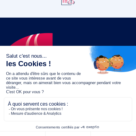
Le fonds de dotation MGC s’engage à
jouer un rôle dans la prévention santé
pour tous.
2/4 place de l’Abbé G. Hénocque
75637 PARIS CEDEX 13
01 40 78 06 56
contact.prevention@m-g-c.com
Nous contacter