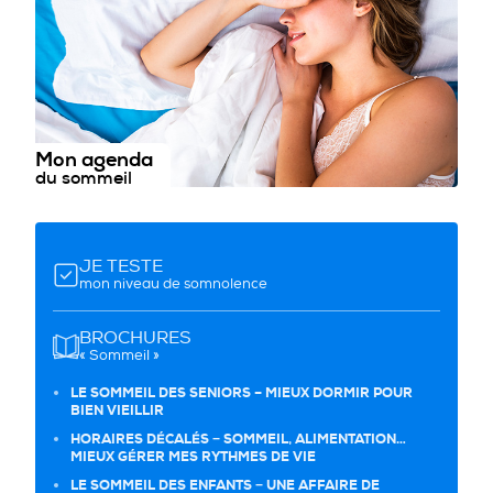
Mon agenda
du sommeil
JE TESTE
mon niveau de somnolence
BROCHURES
« Sommeil »
LE SOMMEIL DES SENIORS – MIEUX DORMIR POUR
BIEN VIEILLIR
HORAIRES DÉCALÉS − SOMMEIL, ALIMENTATION…
MIEUX GÉRER MES RYTHMES DE VIE
LE SOMMEIL DES ENFANTS − UNE AFFAIRE DE