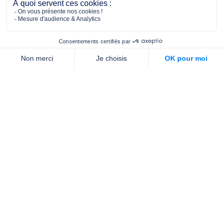
2/4 place de l’Abbé G. Hénocque
75637 PARIS CEDEX 13
01 40 78 06 56
contact.prevention@m-g-c.com
Nous contacter
Qui sommes-nous ?
Nos partenaires
Notre équipe
Commande de brochures
PROFESSIONNELS
DE LA PRÉVENTION