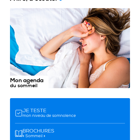
Mon agenda
du sommeil
JE TESTE
mon niveau de somnolence
BROCHURES
« Sommeil »