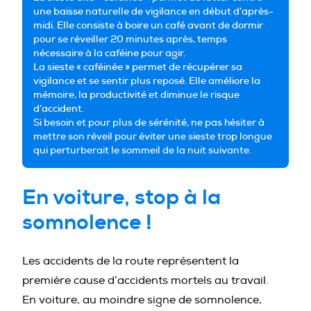
une baisse naturelle de vigilance en début d’après-
midi. Elle consiste à boire un café avant de dormir
pour se réveiller 20 minutes après, temps
nécessaire à la caféine pour agir.
La sieste « caféinée » permet de récupérer sa
vigilance et se sentir plus reposé. Elle améliore la
mémoire, la productivité et diminue le risque
d’accident.
Si besoin et pour plus de sérénité, ne pas hésiter à
mettre son réveil pour éviter une sieste trop longue
qui perturberait le sommeil de la nuit suivante.
En voiture, stop à la
somnolence !
Les accidents de la route représentent la
première cause d’accidents mortels au travail.
En voiture, au moindre signe de somnolence,