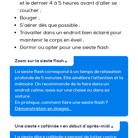
et le dernier 4 à 5 heures avant d’aller se
coucher ;
Bouger ;
S’aérer dès que possible ;
Travailler dans un endroit bien éclairé pour
maintenir le corps en éveil ;
Dormir ou opter pour une sieste flash.
Zoom sur la sieste flash
La sieste flash correspond à un temps de relaxation
profonde de 5 minutes. Elle améliore l’attention et la
mémoire. On recommande de la faire dans un
endroit calme, assis sur une chaise ou dans sa
voiture.
En pratique, comment faire une sieste flash ?
Démonstration en images…
Une sieste « caféinée » en début d’après-midi
La sieste dite « caféinée » permet de lutter contre