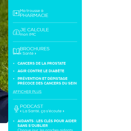
Ma trousse à
PHARMACIE
JE CALCULE
mon IMC
BROCHURES
« Santé »
CANCERS DE LA PROSTATE
AGIR CONTRE LE DIABÈTE
PRÉVENTION ET DÉPISTAGE
PRÉCOCE DES CANCERS DU SEIN
AFFICHER PLUS
PODCAST
« La Santé, ça s’écoute »
AIDANTS : LES CLÉS POUR AIDER
SANS S’OUBLIER
Chaque jour, les proches aidants