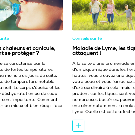
santé
Conseils santé
 chaleurs et canicule,
Maladie de Lyme, les tiq
 se protéger ?
attaquent !
e se caractérise par la
A la suite d’une promenade en
ce de fortes températures
d'un pique-nique dans les her
 moins trois jours de suite,
hautes, vous trouvez une tiqu
se de température notable
votre peau et vous l'arrachez..
 nuit. Le corps s’épuise et les
d’extraordinaire à cela, mais r
e déshydratation ou de coup
prudent car les tiques sont ve
r sont importants. Comment
nombreuses bactéries, pouva
er au mieux et bien réagir face
entraîner notamment la malad
Lyme. Quelle est cette affecti