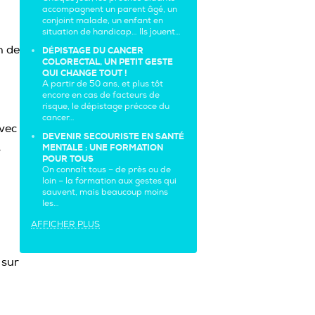
accompagnent un parent âgé, un
conjoint malade, un enfant en
situation de handicap… Ils jouent…
n de
DÉPISTAGE DU CANCER
COLORECTAL, UN PETIT GESTE
QUI CHANGE TOUT !
A partir de 50 ans, et plus tôt
encore en cas de facteurs de
risque, le dépistage précoce du
cancer…
avec
DEVENIR SECOURISTE EN SANTÉ
s
MENTALE : UNE FORMATION
POUR TOUS
On connaît tous – de près ou de
loin – la formation aux gestes qui
sauvent, mais beaucoup moins
les…
AFFICHER PLUS
 sur