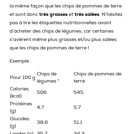
la même façon que les chips de pommes de terre
très grasses
très salées
et sont donc
et
. N’hésitez
pas à lire les étiquettes nutritionnelles avant
d’acheter des chips de légumes, car certaines
s’avèrent même plus grasses et/ou plus salées
que les chips de pommes de terre !
Exemple :
Chips de
Chips de pommes de
Pour 100 g
légumes *
terre
Calories
506
545
(kcal)
Protéines
4,7
5,7
(g)
Glucides
38,6
51,1
(g)
Lipides (g)
35,7
34,3