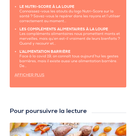
LE NUTRI-SCORE À LA LOUPE
Connaissez-vous les atouts du logo Nutri-Score sur la
santé ? Savez-vous le repérer dans les rayons et l’utiliser
correctement au moment…
LES COMPLÉMENTS ALIMENTAIRES À LA LOUPE
Les compléments alimentaires nous promettent monts et
merveilles, mais qu’en est-il vraiment de leurs bienfaits ?
Quand y recourir et…
L’ALIMENTATION BARRIÈRE
Face à la covid 19, on connaît tous aujourd’hui les gestes
barrières, mais il existe aussi une alimentation barrière.
De…
AFFICHER PLUS
Pour poursuivre la lecture