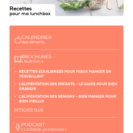
Recettes
pour ma lunchbox
CALENDRIER
des aliments
BROCHURES
« Nutrition »
RECETTES ÉQUILIBRÉES POUR MIEUX MANGER EN
TRAVAILLANT
L’ALIMENTATION DES ENFANTS − LE GUIDE POUR BIEN
GRANDIR
L’ALIMENTATION DES SENIORS − BIEN MANGER POUR
BIEN VIEILLIR
AFFICHER PLUS
PODCAST
« La Santé, ça s’écoute »