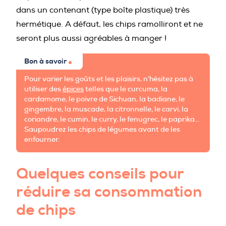
dans un contenant (type boîte plastique) très
hermétique. A défaut, les chips ramolliront et ne
seront plus aussi agréables à manger !
Bon à savoir
Pour varier les goûts et les plaisirs, n’hésitez pas à
utiliser des
épices
telles que le curcuma, la
cardamome, le poivre de Sichuan, la badiane, le
gingembre, la muscade, la citronnelle, le carvi, la
coriandre, le cumin, le curry, le fenugrec, le paprika…
Saupoudrez les chips de légumes avant de les
enfourner.
Quelques conseils pour
réduire sa consommation
de chips