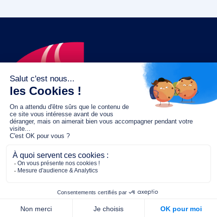
Le fonds de dotation MGC s’engage à
jouer un rôle dans la prévention santé
pour tous.
2/4 place de l’Abbé G. Hénocque
75637 PARIS CEDEX 13
01 40 78 06 56
contact.prevention@m-g-c.com
Nous contacter
Qui sommes-nous ?