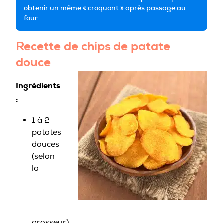
obtenir un même « croquant » après passage au
four.
Recette de chips de patate
douce
Ingrédients
:
1 à 2
patates
douces
(selon
la
grosseur)