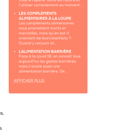
vous le repérer dans les rayons et
l’utiliser correctement au moment…
LES COMPLÉMENTS
ALIMENTAIRES À LA LOUPE
Les compléments alimentaires
nous promettent monts et
merveilles, mais qu’en est-il
vraiment de leurs bienfaits ?
Quand y recourir et…
L’ALIMENTATION BARRIÈRE
Face à la covid 19, on connaît tous
aujourd’hui les gestes barrières,
mais il existe aussi une
alimentation barrière. De…
AFFICHER PLUS
s,
s