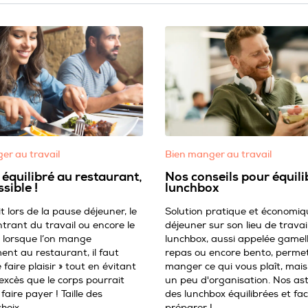
er au travail
Bien manger au travail
équilibré au restaurant,
Nos conseils pour équili
ssible !
lunchbox
t lors de la pause déjeuner, le
Solution pratique et économiq
ntrant du travail ou encore le
déjeuner sur son lieu de travail
lorsque l’on mange
lunchbox, aussi appelée gamell
nt au restaurant, il faut
repas ou encore bento, perme
e faire plaisir » tout en évitant
manger ce qui vous plaît, ma
excès que le corps pourrait
un peu d'organisation. Nos as
faire payer ! Taille des
des lunchbox équilibrées et fac
choix…
préparer !