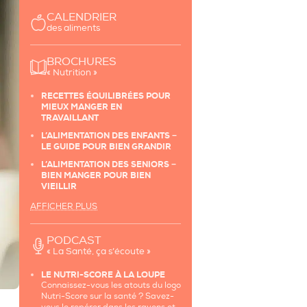
CALENDRIER
des aliments
BROCHURES
« Nutrition »
RECETTES ÉQUILIBRÉES POUR
MIEUX MANGER EN
TRAVAILLANT
L’ALIMENTATION DES ENFANTS −
LE GUIDE POUR BIEN GRANDIR
L’ALIMENTATION DES SENIORS −
BIEN MANGER POUR BIEN
VIEILLIR
AFFICHER PLUS
PODCAST
« La Santé, ça s’écoute »
LE NUTRI-SCORE À LA LOUPE
Connaissez-vous les atouts du logo
Nutri-Score sur la santé ? Savez-