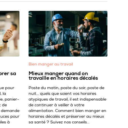
Bien manger au travail
brer sa
Mieux manger quand on
travaille en horaires décalés
ue pour
Poste du matin, poste du soir, poste de
, la
nuit... quels que soient vos horaires
e, panier-
atypiques de travail, il est indispensable
t de
de continuer à veiller à votre
is demande
alimentation. Comment bien manger en
tuces pour
horaires décalés et préserver au mieux
iles à
sa santé ? Suivez nos conseils...