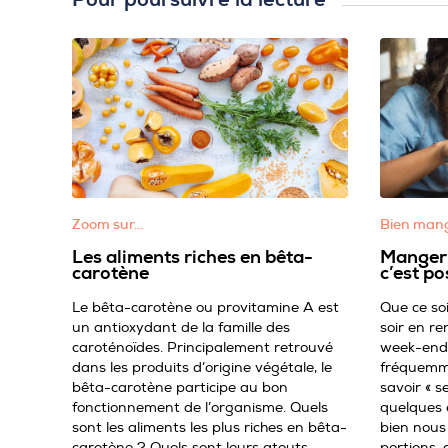
Zoom sur…
Bien mang
Les aliments riches en bêta-
Manger 
carotène
c’est po
Le bêta-carotène ou provitamine A est
Que ce soi
un antioxydant de la famille des
soir en re
caroténoïdes. Principalement retrouvé
week-end 
dans les produits d’origine végétale, le
fréquemme
bêta-carotène participe au bon
savoir « s
fonctionnement de l’organisme. Quels
quelques 
sont les aliments les plus riches en bêta-
bien nous 
carotène ? Quels sont leurs atouts
portions, 