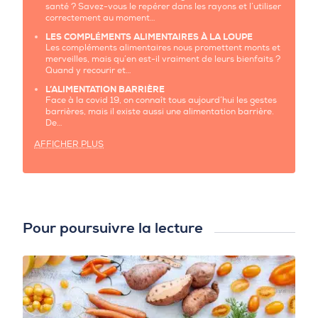
santé ? Savez-vous le repérer dans les rayons et l’utiliser
correctement au moment…
LES COMPLÉMENTS ALIMENTAIRES À LA LOUPE
Les compléments alimentaires nous promettent monts et
merveilles, mais qu’en est-il vraiment de leurs bienfaits ?
Quand y recourir et…
L’ALIMENTATION BARRIÈRE
Face à la covid 19, on connaît tous aujourd’hui les gestes
barrières, mais il existe aussi une alimentation barrière.
De…
AFFICHER PLUS
Pour poursuivre la lecture