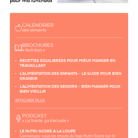
pour ma lunchbox
CALENDRIER
des aliments
BROCHURES
« Nutrition »
RECETTES ÉQUILIBRÉES POUR MIEUX MANGER EN
TRAVAILLANT
L’ALIMENTATION DES ENFANTS − LE GUIDE POUR BIEN
GRANDIR
L’ALIMENTATION DES SENIORS − BIEN MANGER POUR
BIEN VIEILLIR
AFFICHER PLUS
PODCAST
« La Santé, ça s’écoute »
LE NUTRI-SCORE À LA LOUPE
Connaissez-vous les atouts du logo Nutri-Score sur la