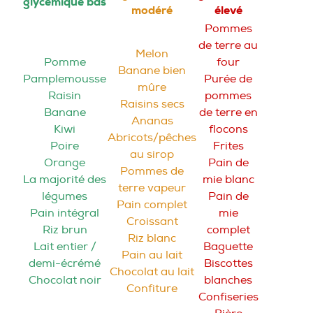
glycémique bas
modéré
élevé
Pommes
de terre au
Melon
Pomme
four
Banane bien
Pamplemousse
Purée de
mûre
Raisin
pommes
Raisins secs
Banane
de terre en
Ananas
Kiwi
flocons
Abricots/pêches
Poire
Frites
au sirop
Orange
Pain de
Pommes de
La majorité des
mie blanc
terre vapeur
légumes
Pain de
Pain complet
Pain intégral
mie
Croissant
Riz brun
complet
Riz blanc
Lait entier /
Baguette
Pain au lait
demi-écrémé
Biscottes
Chocolat au lait
Chocolat noir
blanches
Confiture
Confiseries