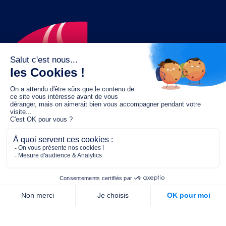
Le fonds de dotation MGC s’engage à
jouer un rôle dans la prévention santé
pour tous.
2/4 place de l’Abbé G. Hénocque
75637 PARIS CEDEX 13
01 40 78 06 56
contact.prevention@m-g-c.com
Nous contacter
Qui sommes-nous ?
Nos partenaires
Notre équipe