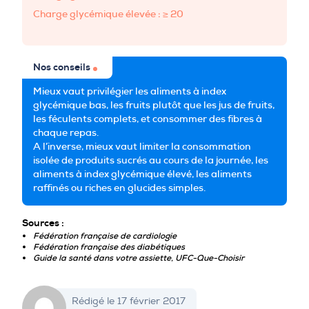
Charge glycémique élevée : ≥ 20
Nos conseils
Mieux vaut privilégier les aliments à index
glycémique bas, les fruits plutôt que les jus de fruits,
les féculents complets, et consommer des fibres à
chaque repas.
A l’inverse, mieux vaut limiter la consommation
isolée de produits sucrés au cours de la journée, les
aliments à index glycémique élevé, les aliments
raffinés ou riches en glucides simples.
Sources :
Fédération française de cardiologie
Fédération française des diabétiques
Guide la santé dans votre assiette, UFC-Que-Choisir
Rédigé le 17 février 2017