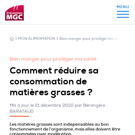
MON ALIMENTATION
Bien manger pour protéger ma santé
Com
MON ALIMENTATION
Bien manger pour protéger ma santé
MON SOMMEIL
Comment réduire sa
consommation de
MON ACTIVITÉ PHYSIQUE
matières grasses ?
Mis à jour le 21 décembre 2022 par Bérangère
BARATAUD
MA SANTÉ AU QUOTIDIEN
Les matières grasses sont indispensables au bon
fonctionnement de l’organisme, mais elles doivent être
consommées avec modération.