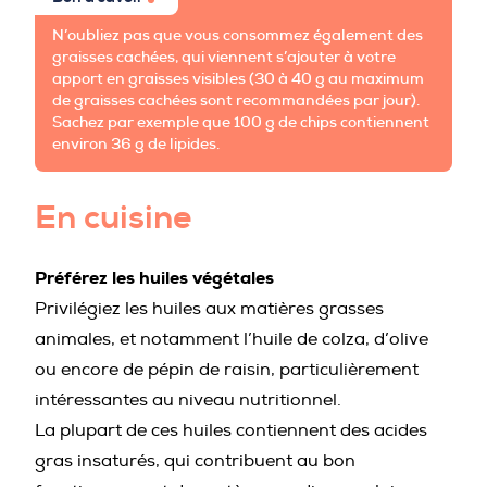
N’oubliez pas que vous consommez également des
graisses cachées, qui viennent s’ajouter à votre
apport en graisses visibles (30 à 40 g au maximum
de graisses cachées sont recommandées par jour).
Sachez par exemple que 100 g de chips contiennent
environ 36 g de lipides.
En cuisine
Préférez les huiles végétales
Privilégiez les huiles aux matières grasses
animales, et notamment l’huile de colza, d’olive
ou encore de pépin de raisin, particulièrement
intéressantes au niveau nutritionnel.
La plupart de ces huiles contiennent des acides
gras insaturés, qui contribuent au bon