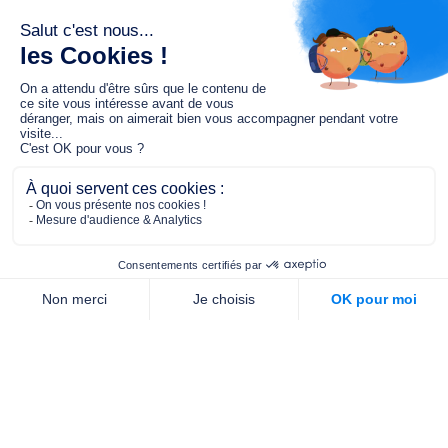
Le fonds de dotation MGC s’engage à
jouer un rôle dans la prévention santé
pour tous.
2/4 place de l’Abbé G. Hénocque
75637 PARIS CEDEX 13
01 40 78 06 56
contact.prevention@m-g-c.com
Nous contacter
Qui sommes-nous ?
Nos partenaires
Notre équipe
Commande de brochures
PROFESSIONNELS
DE LA PRÉVENTION