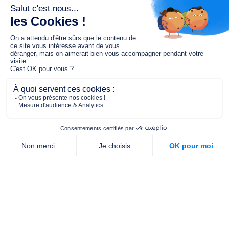
Le fonds de dotation MGC s’engage à
jouer un rôle dans la prévention santé
pour tous.
2/4 place de l’Abbé G. Hénocque
75637 PARIS CEDEX 13
01 40 78 06 56
contact.prevention@m-g-c.com
Nous contacter
Qui sommes-nous ?
Nos partenaires
Notre équipe
Commande de brochures
PROFESSIONNELS
DE LA PRÉVENTION