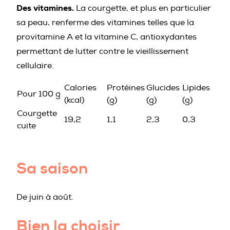
Des vitamines.
La courgette, et plus en particulier
sa peau, renferme des vitamines telles que la
provitamine A et la vitamine C, antioxydantes
permettant de lutter contre le vieillissement
cellulaire.
Calories
Protéines
Glucides
Lipides
Pour 100 g
(kcal)
(g)
(g)
(g)
Courgette
19,2
1,1
2,3
0,3
cuite
Sa saison
De juin à août.
Bien la choisir