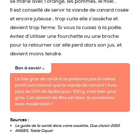
se marie avec l’orange, les pommes, le miel…
Il est conseillé de servir la viande de canard rosée
et encore juteuse ; trop cuite elle s’assèche et
devient trop ferme. Si vous la cuisez à la poêle,
évitez d’utiliser une fourchette ou une broche
pour la retourner car elle perd alors son jus, et
devient moins tendre.
Bon à savoir
Le foie gras de canard ne présente pas le même
profil nutritionnel que la viande de canard ! Avec
plus de 50% de lipides pour 100 g, il est bien plus
gras. Cet aliment de fête est donc à consommer
avec modération !
Sources :
Le guide de la santé dans votre assiette, Que choisir 2010
ANSES
, Table Ciqual