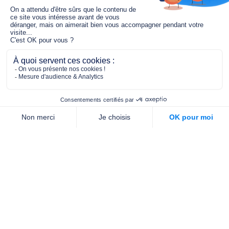
Le fonds de dotation MGC s’engage à
jouer un rôle dans la prévention santé
pour tous.
2/4 place de l’Abbé G. Hénocque
75637 PARIS CEDEX 13
01 40 78 06 56
contact.prevention@m-g-c.com
Nous contacter
Qui sommes-nous ?
Nos partenaires
Notre équipe
Commande de brochures
PROFESSIONNELS
DE LA PRÉVENTION