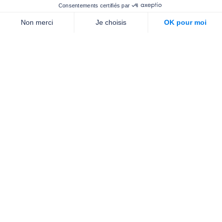
Nous contacter
Qui sommes-nous ?
Nos partenaires
Notre équipe
Commande de brochures
PROFESSIONNELS
DE LA PRÉVENTION
NEWSLETTER