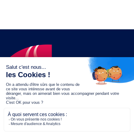
Le fonds de dotation MGC s’engage à
jouer un rôle dans la prévention santé
pour tous.
2/4 place de l’Abbé G. Hénocque
75637 PARIS CEDEX 13
01 40 78 06 56
contact.prevention@m-g-c.com