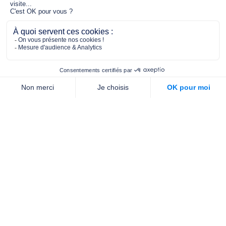
pour tous.
2/4 place de l’Abbé G. Hénocque
75637 PARIS CEDEX 13
01 40 78 06 56
contact.prevention@m-g-c.com
Nous contacter
Qui sommes-nous ?
Nos partenaires
Notre équipe
Commande de brochures
PROFESSIONNELS
DE LA PRÉVENTION