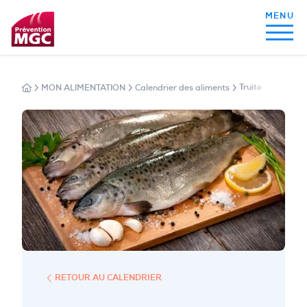
MON ALIMENTATION
Calendrier des aliments
Truite
MON ALIMENTATION
MON SOMMEIL
MON ACTIVITÉ PHYSIQUE
MA SANTÉ AU QUOTIDIEN
RETOUR AU CALENDRIER