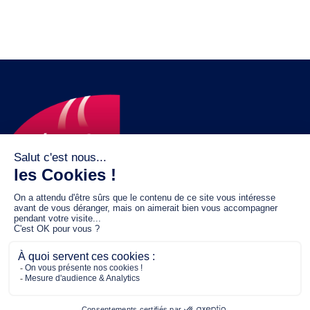
Le fonds de dotation MGC s’engage à
jouer un rôle dans la prévention santé
pour tous.
2/4 place de l’Abbé G. Hénocque
75637 PARIS CEDEX 13
01 40 78 06 56
contact.prevention@m-g-c.com