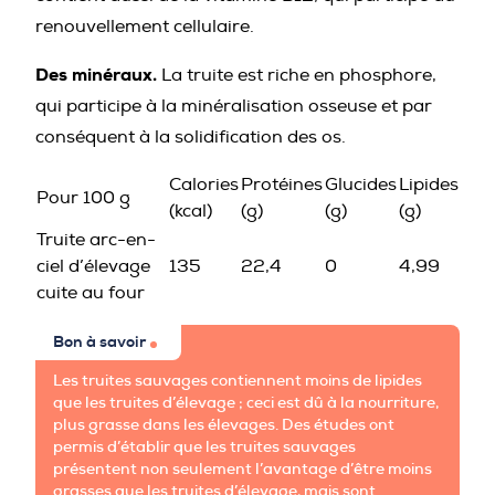
renouvellement cellulaire.
Des minéraux.
La truite est riche en phosphore,
qui participe à la minéralisation osseuse et par
conséquent à la solidification des os.
Calories
Protéines
Glucides
Lipides
Pour 100 g
(kcal)
(g)
(g)
(g)
Truite arc-en-
ciel d’élevage
135
22,4
0
4,99
cuite au four
Bon à savoir
Les truites sauvages contiennent moins de lipides
que les truites d’élevage ; ceci est dû à la nourriture,
plus grasse dans les élevages. Des études ont
permis d’établir que les truites sauvages
présentent non seulement l’avantage d’être moins
grasses que les truites d’élevage, mais sont