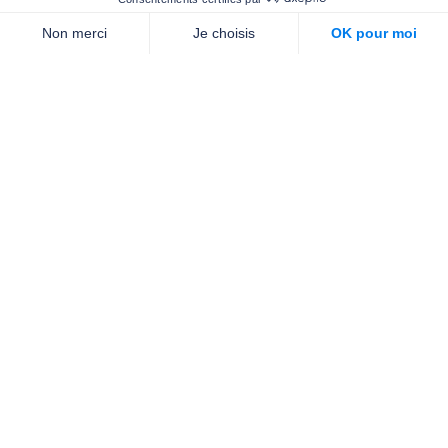
Nous contacter
Qui sommes-nous ?
Nos partenaires
Notre équipe
Commande de brochures
PROFESSIONNELS
DE LA PRÉVENTION
NEWSLETTER