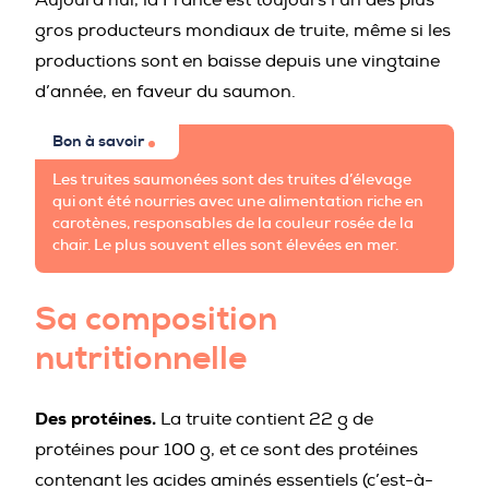
gros producteurs mondiaux de truite, même si les
productions sont en baisse depuis une vingtaine
d’année, en faveur du saumon.
Bon à savoir
Les truites saumonées sont des truites d’élevage
qui ont été nourries avec une alimentation riche en
carotènes, responsables de la couleur rosée de la
chair. Le plus souvent elles sont élevées en mer.
Sa composition
nutritionnelle
Des protéines.
La truite contient 22 g de
protéines pour 100 g, et ce sont des protéines
contenant les acides aminés essentiels (c’est-à-