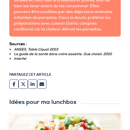
bien les laver avant de les consommer. Elles
peuvent être souillées par des déjections animales
infestées de parasites. Dans le doute, préférez les
préparations avec cuisson (tarte, compote,
confiture) car la chaleur détruit les parasites.
Sources :
ANSES, Table Ciqual 2013
Le guide de la santé dans votre assiette, Que choisir, 2010
Interfel
PARTAGEZ CET ARTICLE
Idées pour ma lunchbox