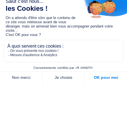
Le fonds de dotation MGC s’engage à
jouer un rôle dans la prévention santé
pour tous.
2/4 place de l’Abbé G. Hénocque
75637 PARIS CEDEX 13
01 40 78 06 56
contact.prevention@m-g-c.com
Nous contacter
Qui sommes-nous ?
Nos partenaires
Notre équipe
Commande de brochures
PROFESSIONNELS
DE LA PRÉVENTION