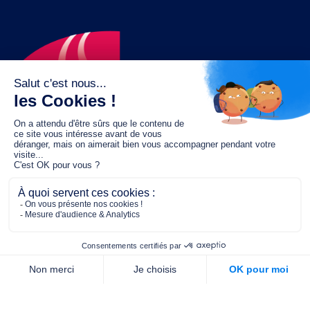
Le fonds de dotation MGC s’engage à
jouer un rôle dans la prévention santé
pour tous.
2/4 place de l’Abbé G. Hénocque
75637 PARIS CEDEX 13
01 40 78 06 56
contact.prevention@m-g-c.com
Nous contacter
Qui sommes-nous ?
Nos partenaires
Notre équipe