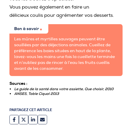
Vous pouvez également en faire un
délicieux coulis pour agrémenter vos desserts.
Bon à savoir
Les mûres et myrtilles sauvages peuvent être
souillées par des déjections animales. Cueillez de
préférence les baies situées en haut de la plante,
lavez-vous les mains une fois la cueillette terminée
et n’oubliez pas de rincer à l’eau les fruits cueillis
avant de les consommer.
Sources :
Le guide de la santé dans votre assiette, Que choisir, 2010
ANSES, Table Ciqual 2013
PARTAGEZ CET ARTICLE