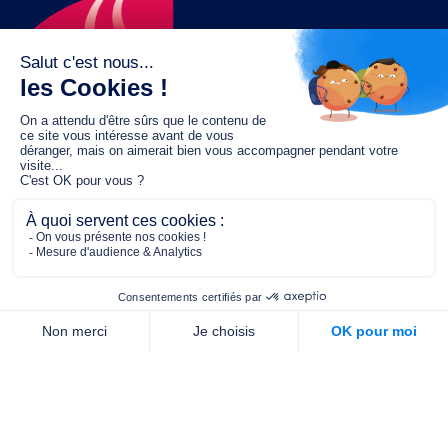
Le fonds de dotation MGC s’engage à
jouer un rôle dans la prévention santé
pour tous.
2/4 place de l’Abbé G. Hénocque
75637 PARIS CEDEX 13
01 40 78 06 56
contact.prevention@m-g-c.com
Nous contacter
Qui sommes-nous ?
Nos partenaires
Notre équipe
Commande de brochures