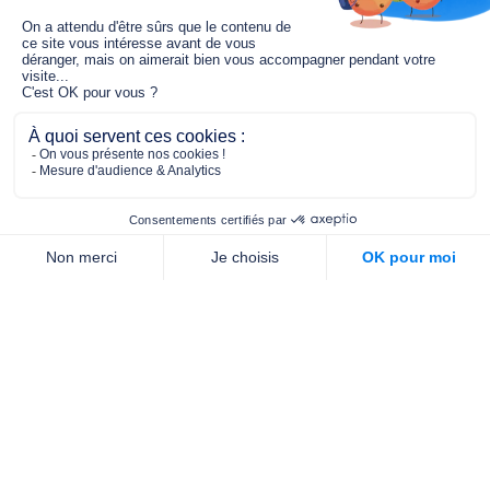
Le fonds de dotation MGC s’engage à
jouer un rôle dans la prévention santé
pour tous.
2/4 place de l’Abbé G. Hénocque
75637 PARIS CEDEX 13
01 40 78 06 56
contact.prevention@m-g-c.com
Nous contacter
Qui sommes-nous ?
Nos partenaires
Notre équipe
Commande de brochures
PROFESSIONNELS
DE LA PRÉVENTION