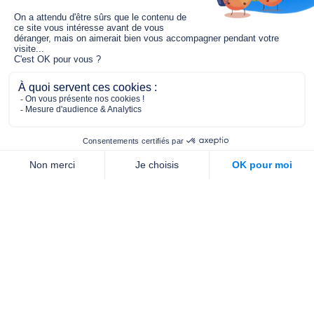
Le fonds de dotation MGC s’engage à
jouer un rôle dans la prévention santé
pour tous.
2/4 place de l’Abbé G. Hénocque
75637 PARIS CEDEX 13
01 40 78 06 56
contact.prevention@m-g-c.com
Nous contacter
Qui sommes-nous ?
Nos partenaires
Notre équipe
Commande de brochures
PROFESSIONNELS
DE LA PRÉVENTION