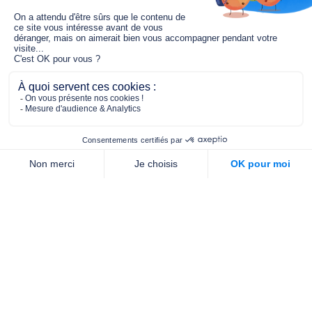
Le fonds de dotation MGC s’engage à
jouer un rôle dans la prévention santé
pour tous.
2/4 place de l’Abbé G. Hénocque
75637 PARIS CEDEX 13
01 40 78 06 56
contact.prevention@m-g-c.com
Nous contacter
Qui sommes-nous ?
Nos partenaires
Notre équipe
Commande de brochures
PROFESSIONNELS
DE LA PRÉVENTION