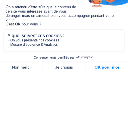
Le fonds de dotation MGC s’engage à
jouer un rôle dans la prévention santé
pour tous.
2/4 place de l’Abbé G. Hénocque
75637 PARIS CEDEX 13
01 40 78 06 56
contact.prevention@m-g-c.com
Nous contacter
Qui sommes-nous ?
Nos partenaires
Notre équipe
Commande de brochures
PROFESSIONNELS
DE LA PRÉVENTION