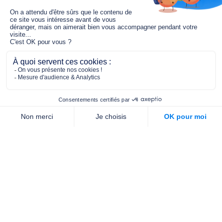
Le fonds de dotation MGC s’engage à
jouer un rôle dans la prévention santé
pour tous.
2/4 place de l’Abbé G. Hénocque
75637 PARIS CEDEX 13
01 40 78 06 56
contact.prevention@m-g-c.com
Nous contacter
Qui sommes-nous ?
Nos partenaires
Notre équipe
Commande de brochures
PROFESSIONNELS
DE LA PRÉVENTION