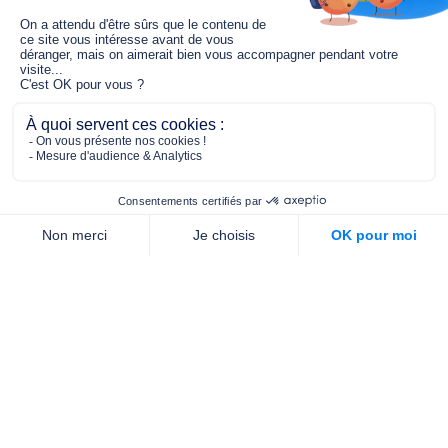
Le fonds de dotation MGC s’engage à
jouer un rôle dans la prévention santé
pour tous.
2/4 place de l’Abbé G. Hénocque
75637 PARIS CEDEX 13
01 40 78 06 56
contact.prevention@m-g-c.com
Nous contacter
Qui sommes-nous ?
Nos partenaires
Notre équipe
Commande de brochures
PROFESSIONNELS
DE LA PRÉVENTION