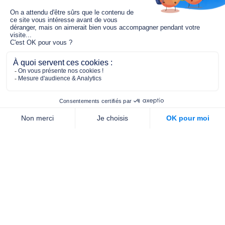
Le fonds de dotation MGC s’engage à
jouer un rôle dans la prévention santé
pour tous.
2/4 place de l’Abbé G. Hénocque
75637 PARIS CEDEX 13
01 40 78 06 56
contact.prevention@m-g-c.com
Nous contacter
Qui sommes-nous ?
Nos partenaires
Notre équipe
Commande de brochures
PROFESSIONNELS
DE LA PRÉVENTION