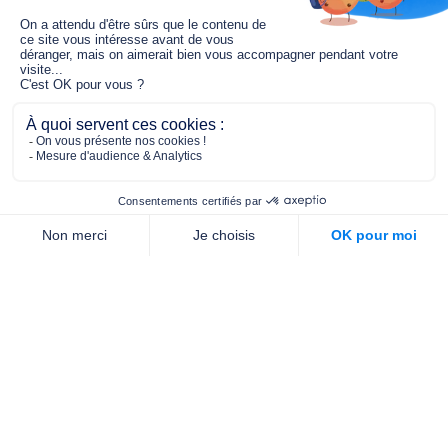
Le fonds de dotation MGC s’engage à
jouer un rôle dans la prévention santé
pour tous.
2/4 place de l’Abbé G. Hénocque
75637 PARIS CEDEX 13
01 40 78 06 56
contact.prevention@m-g-c.com
Nous contacter
Qui sommes-nous ?
Nos partenaires
Notre équipe
Commande de brochures
PROFESSIONNELS
DE LA PRÉVENTION